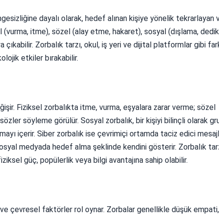
gesizliğine dayalı olarak, hedef alınan kişiye yönelik tekrarlayan 
sel (vurma, itme), sözel (alay etme, hakaret), sosyal (dışlama, dedi
kabilir. Zorbalık tarzı, okul, iş yeri ve dijital platformlar gibi far
ojik etkiler bırakabilir.
eğişir. Fiziksel zorbalıkta itme, vurma, eşyalara zarar verme; sözel
zler söyleme görülür. Sosyal zorbalık, bir kişiyi bilinçli olarak g
ı içerir. Siber zorbalık ise çevrimiçi ortamda taciz edici mesaj
syal medyada hedef alma şeklinde kendini gösterir. Zorbalık tar
iziksel güç, popülerlik veya bilgi avantajına sahip olabilir.
 ve çevresel faktörler rol oynar. Zorbalar genellikle düşük empati,