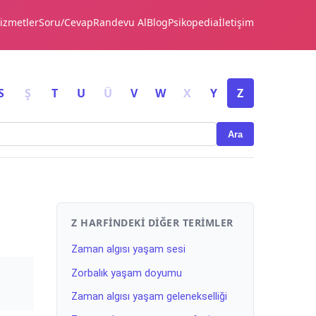
izmetler
Soru/Cevap
Randevu Al
Blog
Psikopedia
İletişim
S
Ş
T
U
Ü
V
W
X
Y
Z
Ara
Z HARFINDEKI DIĞER TERIMLER
Zaman algısı yaşam sesi
Zorbalık yaşam doyumu
Zaman algısı yaşam gelenekselliği