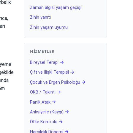
rbalık
Zaman algısı yaşam geçişi
Zihin yanıtı
rıca,
arı
Zihin yaşam uyumu
HIZMETLER
Bireysel Terapi
e yeme
şekilde
Çift ve İlişki Terapisi
tında
Çocuk ve Ergen Psikoloğu
hem
OKB / Takıntı
Panik Atak
Anksiyete (Kaygı)
Öfke Kontrolü
Hamilelik Dönemi