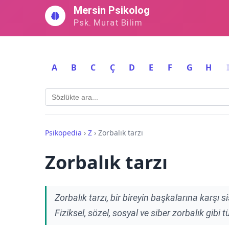
İçeriğe
Mersin Psikolog
geç
Psk. Murat Bilim
A
B
C
Ç
D
E
F
G
H
Psikopedia
›
Z
›
Zorbalık tarzı
Zorbalık tarzı
Zorbalık tarzı, bir bireyin başkalarına karşı 
Fiziksel, sözel, sosyal ve siber zorbalık gibi tür