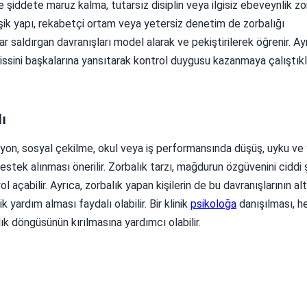
de şiddete maruz kalma, tutarsız disiplin veya ilgisiz ebeveynlik zo
rarşik yapı, rekabetçi ortam veya yetersiz denetim de zorbalığı
r saldırgan davranışları model alarak ve pekiştirilerek öğrenir. Ay
hissini başkalarına yansıtarak kontrol duygusu kazanmaya çalıştıkl
ı
esyon, sosyal çekilme, okul veya iş performansında düşüş, uyku v
destek alınması önerilir. Zorbalık tarzı, mağdurun özgüvenini ciddi 
açabilir. Ayrıca, zorbalık yapan kişilerin de bu davranışlarının al
 yardım alması faydalı olabilir. Bir klinik
psikoloğa
danışılması, 
k döngüsünün kırılmasına yardımcı olabilir.