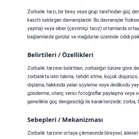
Zorbalık tarzı, bir birey veya grup tarafından güç den
kasıtlı saldırgan davranışlardır. Bu davranışlar fizik
yayma) veya siber (çevrimiçi taciz) ortamlarda ortaya çı
bağlamlarda görülür ve mağdurlar üzerinde ciddi psikol
Belirtileri / Özellikleri
Zorbalık tarzının belirtileri, zorbalığın türüne göre d
zorbalıkta isim takma, tehdit etme, küçük düşürücü sö
dışlama, hakkında yalan söyleme veya dedikodu yaymay
gönderme, utanç verici fotoğraflar paylaşma veya so
genellikle güç dengesizliği ile karakterizedir; zorba, f
Sebepleri / Mekanizması
Zorbalık tarzının ortaya çıkmasında bireysel, ailesel