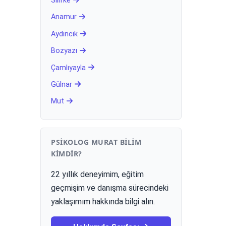
Silifke
Anamur
Aydıncık
Bozyazı
Çamlıyayla
Gülnar
Mut
PSIKOLOG MURAT BILIM
KIMDIR?
22 yıllık deneyimim, eğitim
geçmişim ve danışma sürecindeki
yaklaşımım hakkında bilgi alın.