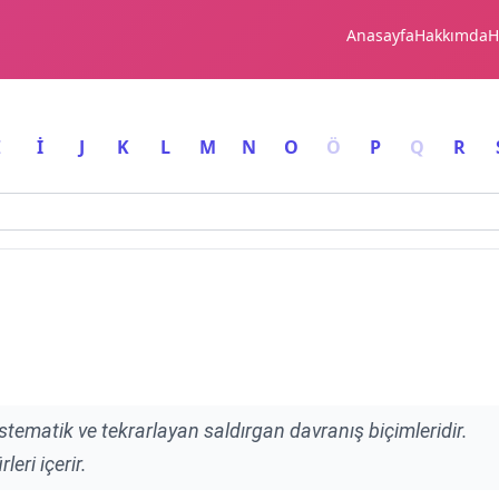
Anasayfa
Hakkımda
H
I
İ
J
K
L
M
N
O
Ö
P
Q
R
sistematik ve tekrarlayan saldırgan davranış biçimleridir.
leri içerir.