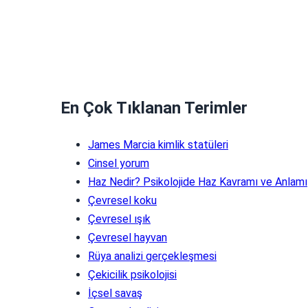
En Çok Tıklanan Terimler
James Marcia kimlik statüleri
Cinsel yorum
Haz Nedir? Psikolojide Haz Kavramı ve Anlamı
Çevresel koku
Çevresel ışık
Çevresel hayvan
Rüya analizi gerçekleşmesi
Çekicilik psikolojisi
İçsel savaş