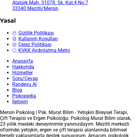
Atatürk Mah. 31078. Sk. Kat:4 No:7
33340 Mezitli/Mersin
Yasal
Gizlilik Politikası
Kullanım Koşulları
Çerez Politikası
KVKK Aydınlatma Metni
Anasayfa
Hakkımda
Hizmetler
Soru/Cevap
Randevu Al
Blog
Psikopedia
İletişim
Mersin Psikolog | Psk. Murat Bilim - Yetişkin Bireysel Terapi,
Çift Terapisi ve Ergen Psikoloğu: Psikolog Murat Bilim olarak,
23 yıllık mesleki deneyimimle yanınızdayım. Mezitli merkezli
ofisimde; yetişkin, ergen ve çift terapisi alanlarında bilimsel
temelli yaklaşımlarla destek sunuyorum. Amacım, psikolojik