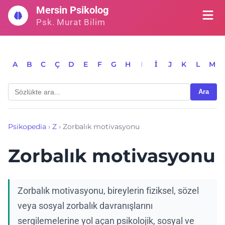
İçeriğe
Mersin Psikolog
geç
Psk. Murat Bilim
A
B
C
Ç
D
E
F
G
H
I
İ
J
K
L
M
Ara
Psikopedia
›
Z
›
Zorbalık motivasyonu
Zorbalık motivasyonu
Zorbalık motivasyonu, bireylerin fiziksel, sözel
veya sosyal zorbalık davranışlarını
sergilemelerine yol açan psikolojik, sosyal ve