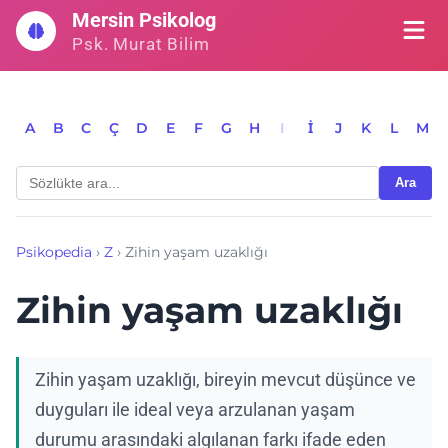
İçeriğe
Mersin Psikolog
geç
Psk. Murat Bilim
A
B
C
Ç
D
E
F
G
H
I
İ
J
K
L
M
Ara
Psikopedia
›
Z
›
Zihin yaşam uzaklığı
Zihin yaşam uzaklığı
Zihin yaşam uzaklığı, bireyin mevcut düşünce ve
duyguları ile ideal veya arzulanan yaşam
durumu arasındaki algılanan farkı ifade eden