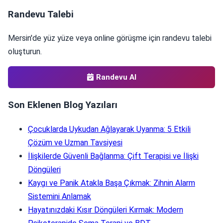
Randevu Talebi
Mersin'de yüz yüze veya online görüşme için randevu talebi
oluşturun.
Randevu Al
Son Eklenen Blog Yazıları
Çocuklarda Uykudan Ağlayarak Uyanma: 5 Etkili
Çözüm ve Uzman Tavsiyesi
İlişkilerde Güvenli Bağlanma: Çift Terapisi ve İlişki
Döngüleri
Kaygı ve Panik Atakla Başa Çıkmak: Zihnin Alarm
Sistemini Anlamak
Hayatınızdaki Kısır Döngüleri Kırmak: Modern