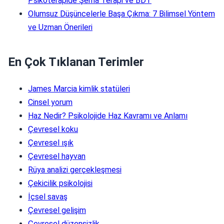
Psikoterapide Şema Terapi ve BDT
Olumsuz Düşüncelerle Başa Çıkma: 7 Bilimsel Yöntem
ve Uzman Önerileri
En Çok Tıklanan Terimler
James Marcia kimlik statüleri
Cinsel yorum
Haz Nedir? Psikolojide Haz Kavramı ve Anlamı
Çevresel koku
Çevresel ışık
Çevresel hayvan
Rüya analizi gerçekleşmesi
Çekicilik psikolojisi
İçsel savaş
Çevresel gelişim
Çevresel düzensizlik