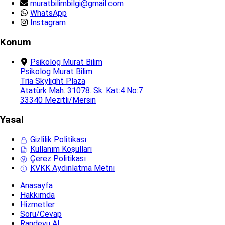
muratbilimbilgi@gmail.com
WhatsApp
Instagram
Konum
Psikolog Murat Bilim
Psikolog Murat Bilim
Tria Skylight Plaza
Atatürk Mah. 31078. Sk. Kat:4 No:7
33340 Mezitli/Mersin
Yasal
Gizlilik Politikası
Kullanım Koşulları
Çerez Politikası
KVKK Aydınlatma Metni
Anasayfa
Hakkımda
Hizmetler
Soru/Cevap
Randevu Al