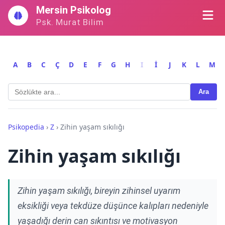
İçeriğe
Mersin Psikolog
geç
Psk. Murat Bilim
A
B
C
Ç
D
E
F
G
H
I
İ
J
K
L
M
Ara
Psikopedia
›
Z
›
Zihin yaşam sıkılığı
Zihin yaşam sıkılığı
Zihin yaşam sıkılığı, bireyin zihinsel uyarım
eksikliği veya tekdüze düşünce kalıpları nedeniyle
yaşadığı derin can sıkıntısı ve motivasyon