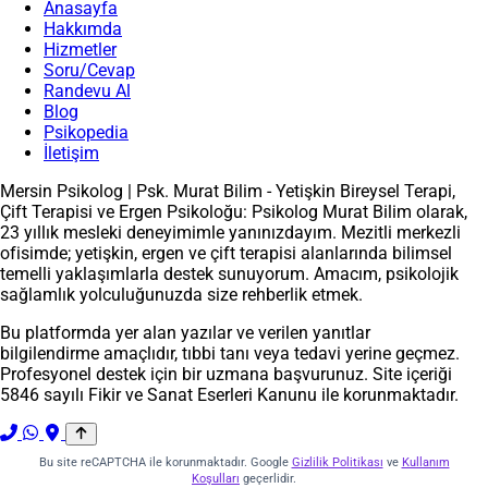
Anasayfa
Hakkımda
Hizmetler
Soru/Cevap
Randevu Al
Blog
Psikopedia
İletişim
Mersin Psikolog | Psk. Murat Bilim - Yetişkin Bireysel Terapi,
Çift Terapisi ve Ergen Psikoloğu: Psikolog Murat Bilim olarak,
23 yıllık mesleki deneyimimle yanınızdayım. Mezitli merkezli
ofisimde; yetişkin, ergen ve çift terapisi alanlarında bilimsel
temelli yaklaşımlarla destek sunuyorum. Amacım, psikolojik
sağlamlık yolculuğunuzda size rehberlik etmek.
Bu platformda yer alan yazılar ve verilen yanıtlar
bilgilendirme amaçlıdır, tıbbi tanı veya tedavi yerine geçmez.
Profesyonel destek için bir uzmana başvurunuz. Site içeriği
5846 sayılı Fikir ve Sanat Eserleri Kanunu ile korunmaktadır.
Bu site reCAPTCHA ile korunmaktadır. Google
Gizlilik Politikası
ve
Kullanım
Koşulları
geçerlidir.