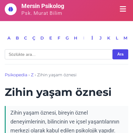
İçeriğe
Mersin Psikolog
geç
Psk. Murat Bilim
A
B
C
Ç
D
E
F
G
H
I
İ
J
K
L
M
Ara
Psikopedia
›
Z
›
Zihin yaşam öznesi
Zihin yaşam öznesi
Zihin yaşam öznesi, bireyin öznel
deneyimlerinin, bilincinin ve içsel yaşantılarının
merkezi olarak kabul edilen psikolojik yapıdır.