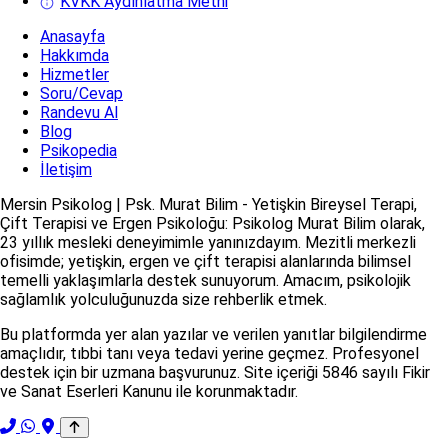
KVKK Aydınlatma Metni
Anasayfa
Hakkımda
Hizmetler
Soru/Cevap
Randevu Al
Blog
Psikopedia
İletişim
Mersin Psikolog | Psk. Murat Bilim - Yetişkin Bireysel Terapi,
Çift Terapisi ve Ergen Psikoloğu: Psikolog Murat Bilim olarak,
23 yıllık mesleki deneyimimle yanınızdayım. Mezitli merkezli
ofisimde; yetişkin, ergen ve çift terapisi alanlarında bilimsel
temelli yaklaşımlarla destek sunuyorum. Amacım, psikolojik
sağlamlık yolculuğunuzda size rehberlik etmek.
Bu platformda yer alan yazılar ve verilen yanıtlar bilgilendirme
amaçlıdır, tıbbi tanı veya tedavi yerine geçmez. Profesyonel
destek için bir uzmana başvurunuz. Site içeriği 5846 sayılı Fikir
ve Sanat Eserleri Kanunu ile korunmaktadır.