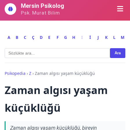
İçeriğe
Mersin Psikolog
geç
Psk. Murat Bilim
A
B
C
Ç
D
E
F
G
H
I
İ
J
K
L
M
Ara
Psikopedia
›
Z
›
Zaman algısı yaşam küçüklüğü
Zaman algısı yaşam
küçüklüğü
Zaman algısı yaşam küçüklüğü, bireyin