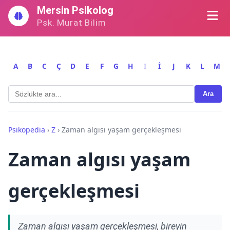
İçeriğe
Mersin Psikolog
geç
Psk. Murat Bilim
A
B
C
Ç
D
E
F
G
H
I
İ
J
K
L
M
Ara
Psikopedia
›
Z
›
Zaman algısı yaşam gerçekleşmesi
Zaman algısı yaşam
gerçekleşmesi
Zaman algısı yaşam gerçekleşmesi, bireyin