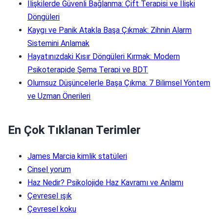
İlişkilerde Güvenli Bağlanma: Çift Terapisi ve İlişki
Döngüleri
Kaygı ve Panik Atakla Başa Çıkmak: Zihnin Alarm
Sistemini Anlamak
Hayatınızdaki Kısır Döngüleri Kırmak: Modern
Psikoterapide Şema Terapi ve BDT
Olumsuz Düşüncelerle Başa Çıkma: 7 Bilimsel Yöntem
ve Uzman Önerileri
En Çok Tıklanan Terimler
James Marcia kimlik statüleri
Cinsel yorum
Haz Nedir? Psikolojide Haz Kavramı ve Anlamı
Çevresel ışık
Çevresel koku