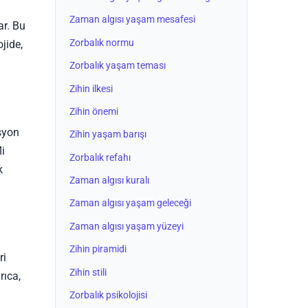
Zaman algısı yaşam mesafesi
ar. Bu
Zorbalık normu
jide,
Zorbalık yaşam teması
Zihin ilkesi
Zihin önemi
esyon
Zihin yaşam barışı
li
Zorbalık refahı
k
Zaman algısı kuralı
Zaman algısı yaşam geleceği
Zaman algısı yaşam yüzeyi
Zihin piramidi
ri
Zihin stili
rıca,
Zorbalık psikolojisi