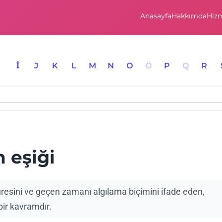
Anasayfa
Hakkımda
Hizm
I
İ
J
K
L
M
N
O
Ö
P
Q
R
 eşiği
resini ve geçen zamanı algılama biçimini ifade eden,
 bir kavramdır.