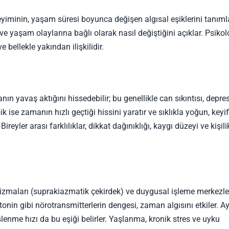
yiminin, yaşam süresi boyunca değişen algısal eşiklerini tanıml
 ve yaşam olaylarına bağlı olarak nasıl değiştiğini açıklar. Psikolo
bellekle yakından ilişkilidir.
n yavaş aktığını hissedebilir; bu genellikle can sıkıntısı, depr
se zamanın hızlı geçtiği hissini yaratır ve sıklıkla yoğun, keyif
ireyler arası farklılıklar, dikkat dağınıklığı, kaygı düzeyi ve kişili
izmaları (suprakiazmatik çekirdek) ve duygusal işleme merkezle
nin gibi nörotransmitterlerin dengesi, zaman algısını etkiler. Ay
şlenme hızı da bu eşiği belirler. Yaşlanma, kronik stres ve uyku