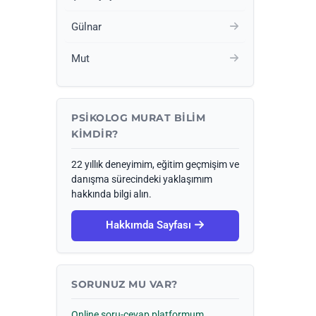
Gülnar
Mut
PSIKOLOG MURAT BILIM
KIMDIR?
22 yıllık deneyimim, eğitim geçmişim ve
danışma sürecindeki yaklaşımım
hakkında bilgi alın.
Hakkımda Sayfası
SORUNUZ MU VAR?
Online soru-cevap platformum