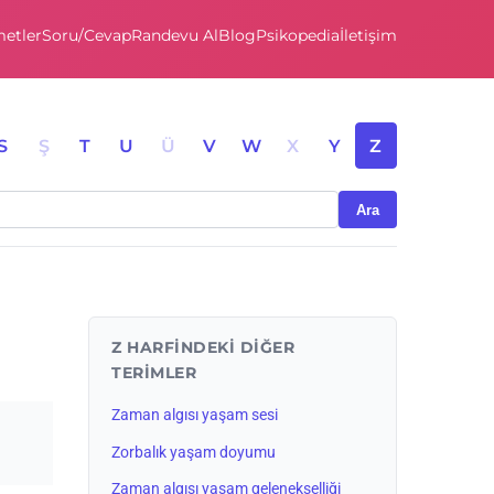
etler
Soru/Cevap
Randevu Al
Blog
Psikopedia
İletişim
S
Ş
T
U
Ü
V
W
X
Y
Z
Ara
Z HARFINDEKI DIĞER
TERIMLER
Zaman algısı yaşam sesi
Zorbalık yaşam doyumu
Zaman algısı yaşam gelenekselliği