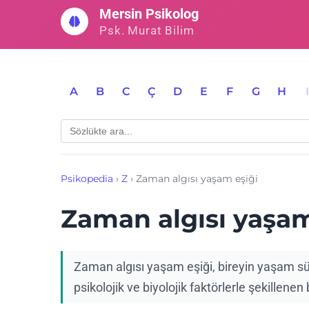
İçeriğe
Mersin Psikolog
geç
Psk. Murat Bilim
A
B
C
Ç
D
E
F
G
H
Psikopedia
›
Z
›
Zaman algısı yaşam eşiği
Zaman algısı yaşam
Zaman algısı yaşam eşiği, bireyin yaşam sü
psikolojik ve biyolojik faktörlerle şekillenen