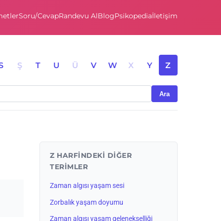
etler
Soru/Cevap
Randevu Al
Blog
Psikopedia
İletişim
S
Ş
T
U
Ü
V
W
X
Y
Z
Ara
Z HARFINDEKI DIĞER
TERIMLER
Zaman algısı yaşam sesi
Zorbalık yaşam doyumu
Zaman algısı yaşam gelenekselliği