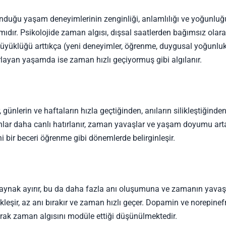
nduğu yaşam deneyimlerinin zenginliği, anlamlılığı ve yoğunlu
ıdır. Psikolojide zaman algısı, dışsal saatlerden bağımsız olar
üyüklüğü arttıkça (yeni deneyimler, öğrenme, duygusal yoğunluk
arlayan yaşamda ise zaman hızlı geçiyormuş gibi algılanır.
nlerin ve haftaların hızla geçtiğinden, anıların silikleştiğinde
nlar daha canlı hatırlanır, zaman yavaşlar ve yaşam doyumu arta
ni bir beceri öğrenme gibi dönemlerde belirginleşir.
 kaynak ayırır, bu da daha fazla anı oluşumuna ve zamanın yavaş
kleşir, az anı bırakır ve zaman hızlı geçer. Dopamin ve norepinefr
larak zaman algısını modüle ettiği düşünülmektedir.