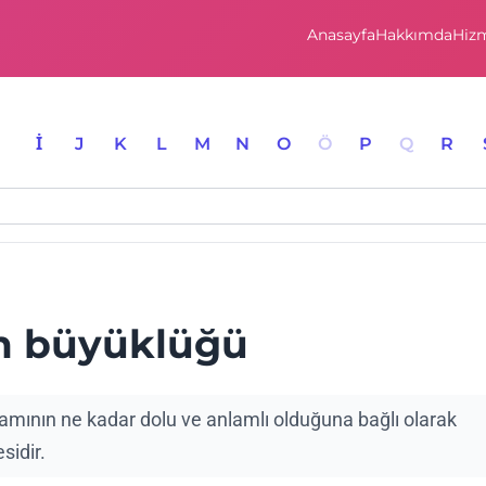
Anasayfa
Hakkımda
Hizm
I
İ
J
K
L
M
N
O
Ö
P
Q
R
m büyüklüğü
mının ne kadar dolu ve anlamlı olduğuna bağlı olarak
sidir.