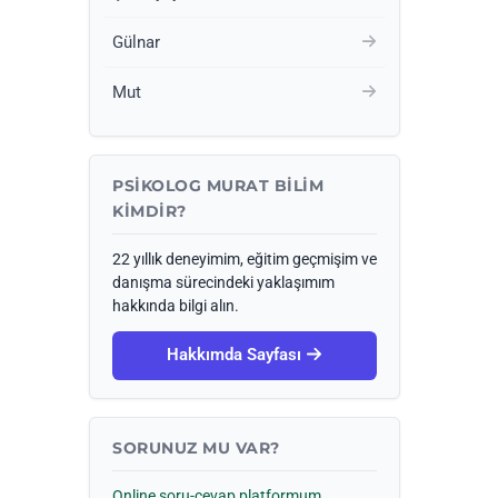
Gülnar
Mut
PSIKOLOG MURAT BILIM
KIMDIR?
22 yıllık deneyimim, eğitim geçmişim ve
danışma sürecindeki yaklaşımım
hakkında bilgi alın.
Hakkımda Sayfası
SORUNUZ MU VAR?
Online soru-cevap platformum