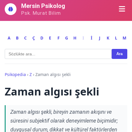
İçeriğe
Mersin Psikolog
geç
Psk. Murat Bilim
A
B
C
Ç
D
E
F
G
H
I
İ
J
K
L
M
Ara
Psikopedia
›
Z
›
Zaman algısı şekli
Zaman algısı şekli
Zaman algısı şekli, bireyin zamanın akışını ve
süresini subjektif olarak deneyimleme biçimidir;
duygusal durum, dikkat ve kültürel faktörlerden