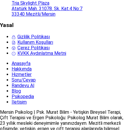
Tria Skylight Plaza
Atatürk Mah. 31078. Sk. Kat:4 No:7
33340 Mezitli/Mersin
Yasal
Gizlilik Politikası
Kullanım Koşulları
Çerez Politikası
KVKK Aydınlatma Metni
Anasayfa
Hakkımda
Hizmetler
Soru/Cevap
Randevu Al
Blog
Psikopedia
İletişim
Mersin Psikolog | Psk. Murat Bilim - Yetişkin Bireysel Terapi,
Çift Terapisi ve Ergen Psikoloğu: Psikolog Murat Bilim olarak,
23 yıllık mesleki deneyimimle yanınızdayım. Mezitli merkezli
ofisimde; yetişkin, ergen ve çift terapisi alanlarında bilimsel