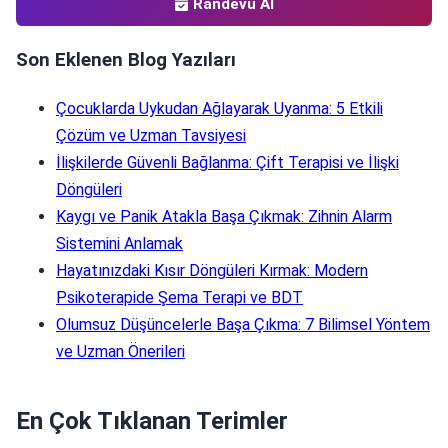
Randevu Al
Son Eklenen Blog Yazıları
Çocuklarda Uykudan Ağlayarak Uyanma: 5 Etkili
Çözüm ve Uzman Tavsiyesi
İlişkilerde Güvenli Bağlanma: Çift Terapisi ve İlişki
Döngüleri
Kaygı ve Panik Atakla Başa Çıkmak: Zihnin Alarm
Sistemini Anlamak
Hayatınızdaki Kısır Döngüleri Kırmak: Modern
Psikoterapide Şema Terapi ve BDT
Olumsuz Düşüncelerle Başa Çıkma: 7 Bilimsel Yöntem
ve Uzman Önerileri
En Çok Tıklanan Terimler