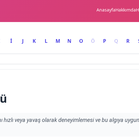
Anasayfa
Hakkımda
H
I
İ
J
K
L
M
N
O
Ö
P
Q
R
sü
nı hızlı veya yavaş olarak deneyimlemesi ve bu algıya uygu