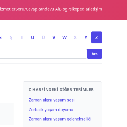
izmetler
Soru/Cevap
Randevu Al
Blog
Psikopedia
İletişim
S
Ş
T
U
Ü
V
W
X
Y
Z
Ara
Z HARFINDEKI DIĞER TERIMLER
Zaman algısı yaşam sesi
n
Zorbalık yaşam doyumu
Zaman algısı yaşam gelenekselliği