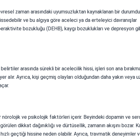
 çevresel zaman arasındaki uyumsuzluktan kaynaklanan bir durumdur
ssedebilir ve bu algıya göre aceleci ya da erteleyici davranışlar
e hiperaktivite bozukluğu (DEHB), kaygı bozuklukları ve depresyon gi
irtiler arasında sürekli bir acelecilik hissi, işleri son ana bırakm
r alır. Ayrıca, kişi geçmiş olayları olduğundan daha yakın veya u
açar.
örolojik ve psikolojik faktörleri içerir. Beyindeki dopamin ve ser
 görülen dikkat dağınıklığı ve dürtüsellik, zamanın akışını bozar. K
hızlı geçtiği hissine neden olabilir. Ayrıca, travmatik deneyimler 