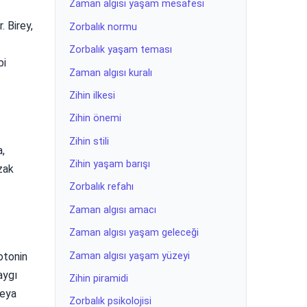
Zaman algısı yaşam mesafesi
. Birey,
Zorbalık normu
Zorbalık yaşam teması
bi
Zaman algısı kuralı
Zihin ilkesi
Zihin önemi
Zihin stili
a,
Zihin yaşam barışı
zak
Zorbalık refahı
Zaman algısı amacı
Zaman algısı yaşam geleceği
Zaman algısı yaşam yüzeyi
otonin
aygı
Zihin piramidi
veya
Zorbalık psikolojisi