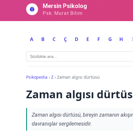
İçeriğe
Mersin Psikolog
geç
Psk. Murat Bilim
A
B
C
Ç
D
E
F
G
H
Psikopedia
›
Z
›
Zaman algısı dürtüsü
Zaman algısı dürtü
Zaman algısı dürtüsü, bireyin zamanın akışı
davranışlar sergilemesidir.