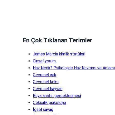
En Çok Tıklanan Terimler
James Marcia kimlik statüleri
Cinsel yorum
Haz Nedir? Psikolojide Haz Kavramı ve Anlamı
Çevresel ışık
Çevresel koku
Çevresel hayvan
Rüya analizi gerçekleşmesi
Çekicilik psikolojisi
İçsel savaş