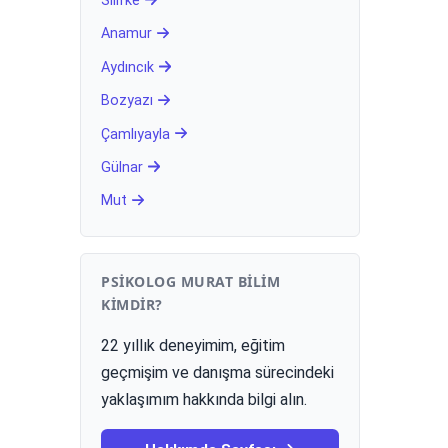
Silifke
Anamur
Aydıncık
Bozyazı
Çamlıyayla
Gülnar
Mut
PSIKOLOG MURAT BILIM
KIMDIR?
22 yıllık deneyimim, eğitim
geçmişim ve danışma sürecindeki
yaklaşımım hakkında bilgi alın.