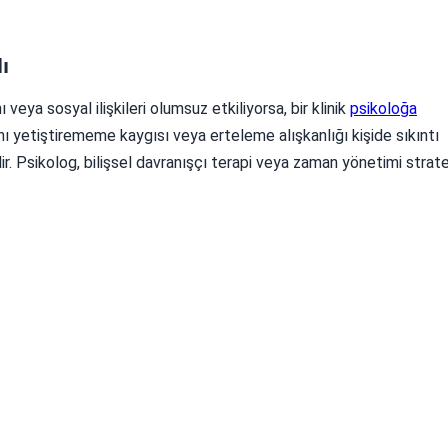
ı
eya sosyal ilişkileri olumsuz etkiliyorsa, bir klinik
psikoloğa
manı yetiştirememe kaygısı veya erteleme alışkanlığı kişide sıkıntı
r. Psikolog, bilişsel davranışçı terapi veya zaman yönetimi stratej