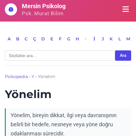
İçeriğe
Mersin Psikolog
geç
Psk. Murat Bilim
A
B
C
Ç
D
E
F
G
H
I
İ
J
K
L
M
Ara
Psikopedia
›
Y
›
Yönelim
Yönelim
Yönelim, bireyin dikkat, ilgi veya davranışının
belirli bir hedefe, nesneye veya yöne doğru
odaklanması sürecidir.