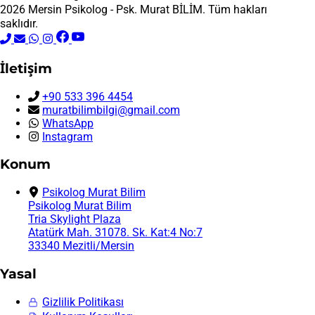
2026 Mersin Psikolog - Psk. Murat BİLİM. Tüm hakları
saklıdır.
İletişim
+90 533 396 4454
muratbilimbilgi@gmail.com
WhatsApp
Instagram
Konum
Psikolog Murat Bilim
Psikolog Murat Bilim
Tria Skylight Plaza
Atatürk Mah. 31078. Sk. Kat:4 No:7
33340 Mezitli/Mersin
Yasal
Gizlilik Politikası