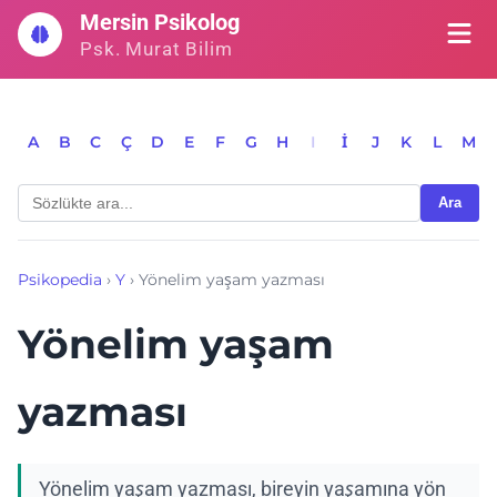
İçeriğe
Mersin Psikolog
geç
Psk. Murat Bilim
A
B
C
Ç
D
E
F
G
H
I
İ
J
K
L
M
Ara
Psikopedia
›
Y
›
Yönelim yaşam yazması
Yönelim yaşam
yazması
Yönelim yaşam yazması, bireyin yaşamına yön