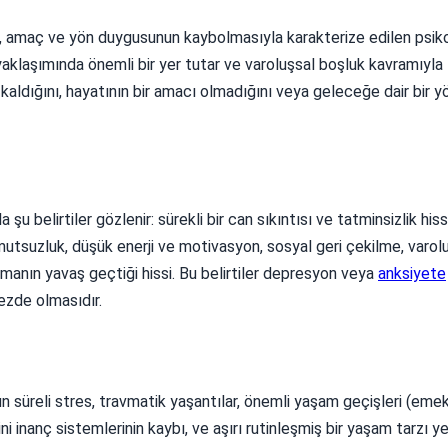
, amaç ve yön duygusunun kaybolmasıyla karakterize edilen psiko
 yaklaşımında önemli bir yer tutar ve varoluşsal boşluk kavramıyla
şıp kaldığını, hayatının bir amacı olmadığını veya geleceğe dair bir 
u belirtiler gözlenir: sürekli bir can sıkıntısı ve tatminsizlik hissi
umutsuzluk, düşük enerji ve motivasyon, sosyal geri çekilme, varol
amanın yavaş geçtiği hissi. Bu belirtiler depresyon veya
anksiyete
kezde olmasıdır.
süreli stres, travmatik yaşantılar, önemli yaşam geçişleri (emekli
i inanç sistemlerinin kaybı, ve aşırı rutinleşmiş bir yaşam tarzı yer