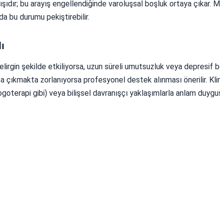
şıdır; bu arayış engellendiğinde varoluşsal boşluk ortaya çıkar. 
a bu durumu pekiştirebilir.
ı
elirgin şekilde etkiliyorsa, uzun süreli umutsuzluk veya depresif be
şa çıkmakta zorlanıyorsa profesyonel destek alınması önerilir. Klin
logoterapi gibi) veya bilişsel davranışçı yaklaşımlarla anlam duyg