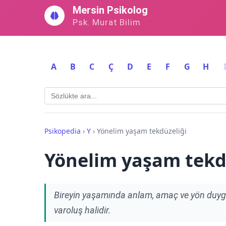
İçeriğe
Mersin Psikolog
geç
Psk. Murat Bilim
A
B
C
Ç
D
E
F
G
H
Psikopedia
›
Y
›
Yönelim yaşam tekdüzeliği
Yönelim yaşam tekd
Bireyin yaşamında anlam, amaç ve yön duyg
varoluş halidir.