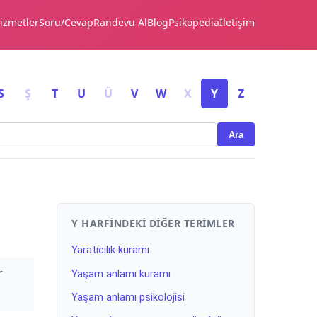
izmetler
Soru/Cevap
Randevu Al
Blog
Psikopedia
İletişim
S
Ş
T
U
Ü
V
W
X
Y
Z
Ara
Y HARFINDEKI DIĞER TERIMLER
Yaratıcılık kuramı
r
Yaşam anlamı kuramı
Yaşam anlamı psikolojisi