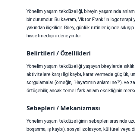
Yönelim yaşam tekdüzeliği, bireyin yaşamında anlam
bir durumdur. Bu kavram, Viktor Frankl’ın logoterapi
yakından ilişkilidir. Birey, günlük rutinler içinde sıkı
hissetmediğini deneyimler.
Belirtileri / Özellikleri
Yönelim yaşam tekdüzeliği yaşayan bireylerde sıklıkla ş
aktivitelere karşı ilgi kaybı, karar vermede güçlük, 
sorgulamalar (örneğin, ‘Hayatımın anlamı ne?’), ve z
örtüşebilir, ancak temel fark anlam eksikliğinin mer
Sebepleri / Mekanizması
Yönelim yaşam tekdüzeliğinin sebepleri arasında uzun 
boşanma, iş kaybı), sosyal izolasyon, kültürel veya din