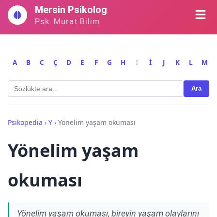
İçeriğe
Mersin Psikolog
geç
Psk. Murat Bilim
A
B
C
Ç
D
E
F
G
H
I
İ
J
K
L
M
Ara
Psikopedia
›
Y
›
Yönelim yaşam okuması
Yönelim yaşam
okuması
Yönelim yaşam okuması, bireyin yaşam olaylarını