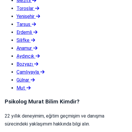
Mezitli
Toroslar
Yenişehir
Tarsus
Erdemli
Silifke
Anamur
Aydıncık
Bozyazı
Çamlıyayla
Gülnar
Mut
Psikolog Murat Bilim Kimdir?
22 yıllık deneyimim, eğitim geçmişim ve danışma
sürecindeki yaklaşımım hakkında bilgi alın.