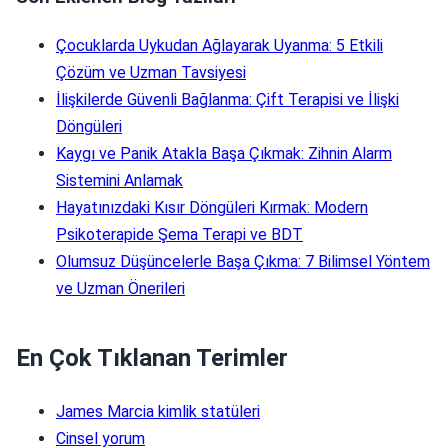
Çocuklarda Uykudan Ağlayarak Uyanma: 5 Etkili
Çözüm ve Uzman Tavsiyesi
İlişkilerde Güvenli Bağlanma: Çift Terapisi ve İlişki
Döngüleri
Kaygı ve Panik Atakla Başa Çıkmak: Zihnin Alarm
Sistemini Anlamak
Hayatınızdaki Kısır Döngüleri Kırmak: Modern
Psikoterapide Şema Terapi ve BDT
Olumsuz Düşüncelerle Başa Çıkma: 7 Bilimsel Yöntem
ve Uzman Önerileri
En Çok Tıklanan Terimler
James Marcia kimlik statüleri
Cinsel yorum