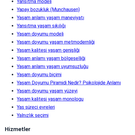
Yansıtma modeli
Yapay bozukluk (Munchausen)
Yaşam anlamı yaşam maneviyatı
Yansıtma yaşam sıkılığı
Yaşam doyumu modeli
Yaşam doyumu yaşam metmodernliği
Yaşam kalitesi yaşam genişliği
Yaşam anlamı yaşam bölgeselliği
Yaşam anlamı yaşam uyumsuzluğu
Yaşam doyumu biçimi
Yaşam Doyumu Piramidi Nedir? Psikolojide Anlamı
Yaşam doyumu yaşam yüzeyi
Yaşam kalitesi yaşam monologu
Yas süreci evreleri
Yalnızlık seçimi
Hizmetler