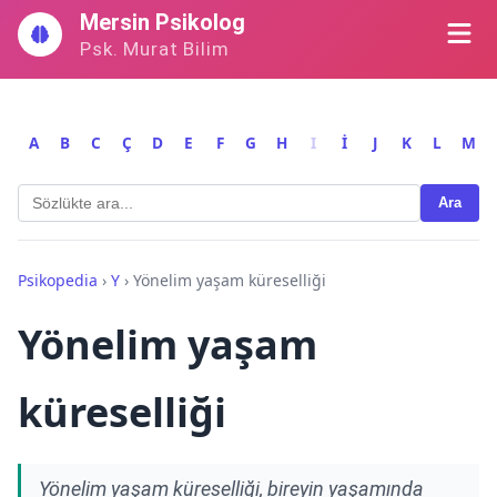
İçeriğe
Mersin Psikolog
geç
Psk. Murat Bilim
A
B
C
Ç
D
E
F
G
H
I
İ
J
K
L
M
Ara
Psikopedia
›
Y
›
Yönelim yaşam küreselliği
Yönelim yaşam
küreselliği
Yönelim yaşam küreselliği, bireyin yaşamında