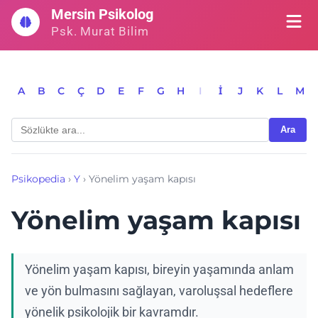
İçeriğe
Mersin Psikolog
geç
Psk. Murat Bilim
A
B
C
Ç
D
E
F
G
H
I
İ
J
K
L
M
Ara
Psikopedia
›
Y
›
Yönelim yaşam kapısı
Yönelim yaşam kapısı
Yönelim yaşam kapısı, bireyin yaşamında anlam
ve yön bulmasını sağlayan, varoluşsal hedeflere
yönelik psikolojik bir kavramdır.