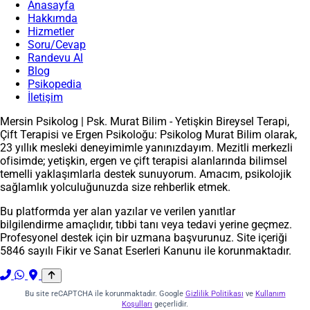
Anasayfa
Hakkımda
Hizmetler
Soru/Cevap
Randevu Al
Blog
Psikopedia
İletişim
Mersin Psikolog | Psk. Murat Bilim - Yetişkin Bireysel Terapi,
Çift Terapisi ve Ergen Psikoloğu: Psikolog Murat Bilim olarak,
23 yıllık mesleki deneyimimle yanınızdayım. Mezitli merkezli
ofisimde; yetişkin, ergen ve çift terapisi alanlarında bilimsel
temelli yaklaşımlarla destek sunuyorum. Amacım, psikolojik
sağlamlık yolculuğunuzda size rehberlik etmek.
Bu platformda yer alan yazılar ve verilen yanıtlar
bilgilendirme amaçlıdır, tıbbi tanı veya tedavi yerine geçmez.
Profesyonel destek için bir uzmana başvurunuz. Site içeriği
5846 sayılı Fikir ve Sanat Eserleri Kanunu ile korunmaktadır.
Bu site reCAPTCHA ile korunmaktadır. Google
Gizlilik Politikası
ve
Kullanım
Koşulları
geçerlidir.