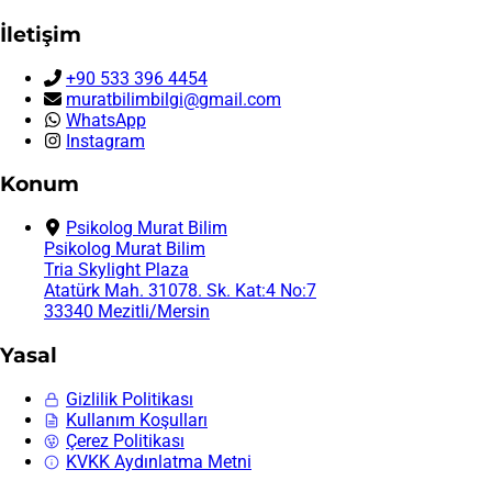
İletişim
+90 533 396 4454
muratbilimbilgi@gmail.com
WhatsApp
Instagram
Konum
Psikolog Murat Bilim
Psikolog Murat Bilim
Tria Skylight Plaza
Atatürk Mah. 31078. Sk. Kat:4 No:7
33340 Mezitli/Mersin
Yasal
Gizlilik Politikası
Kullanım Koşulları
Çerez Politikası
KVKK Aydınlatma Metni