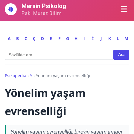
İçeriğe
Mersin Psikolog
geç
Psk. Murat Bilim
A
B
C
Ç
D
E
F
G
H
I
İ
J
K
L
M
Ara
Psikopedia
›
Y
›
Yönelim yaşam evrenselliği
Yönelim yaşam
evrenselliği
Yönelim yaşam evrenselliği, bireyin yaşam amacı