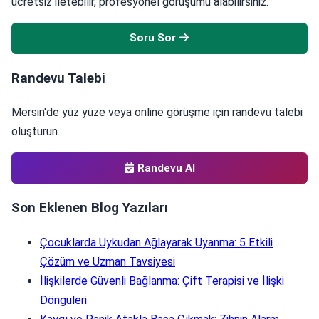
ücretsiz iletebilir, profesyonel görüşümü alabilirsiniz.
Soru Sor
Randevu Talebi
Mersin'de yüz yüze veya online görüşme için randevu talebi
oluşturun.
Randevu Al
Son Eklenen Blog Yazıları
Çocuklarda Uykudan Ağlayarak Uyanma: 5 Etkili
Çözüm ve Uzman Tavsiyesi
İlişkilerde Güvenli Bağlanma: Çift Terapisi ve İlişki
Döngüleri