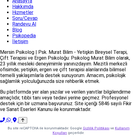
Anasayfa
Hakkımda
Hizmetler
Soru/Cevap
Randevu Al
Blog
Psikopedia
İletişim
Mersin Psikolog | Psk. Murat Bilim - Yetişkin Bireysel Terapi,
Çift Terapisi ve Ergen Psikoloğu: Psikolog Murat Bilim olarak,
23 yıllık mesleki deneyimimle yanınızdayım. Mezitli merkezli
ofisimde; yetişkin, ergen ve çift terapisi alanlarında bilimsel
temelli yaklaşımlarla destek sunuyorum. Amacım, psikolojik
sağlamlık yolculuğunuzda size rehberlik etmek.
Bu platformda yer alan yazılar ve verilen yanıtlar bilgilendirme
amaçlıdır, tıbbi tanı veya tedavi yerine geçmez. Profesyonel
destek için bir uzmana başvurunuz. Site içeriği 5846 sayılı Fikir
ve Sanat Eserleri Kanunu ile korunmaktadır.
Bu site reCAPTCHA ile korunmaktadır. Google
Gizlilik Politikası
ve
Kullanım
Koşulları
geçerlidir.