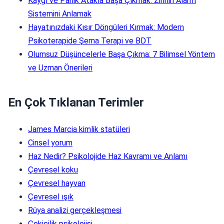
Kaygı ve Panik Atakla Başa Çıkmak: Zihnin Alarm
Sistemini Anlamak
Hayatınızdaki Kısır Döngüleri Kırmak: Modern
Psikoterapide Şema Terapi ve BDT
Olumsuz Düşüncelerle Başa Çıkma: 7 Bilimsel Yöntem
ve Uzman Önerileri
En Çok Tıklanan Terimler
James Marcia kimlik statüleri
Cinsel yorum
Haz Nedir? Psikolojide Haz Kavramı ve Anlamı
Çevresel koku
Çevresel hayvan
Çevresel ışık
Rüya analizi gerçekleşmesi
Çekicilik psikolojisi