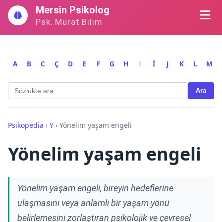
İçeriğe
Mersin Psikolog
geç
Psk. Murat Bilim
A
B
C
Ç
D
E
F
G
H
I
İ
J
K
L
M
Ara
Psikopedia
›
Y
›
Yönelim yaşam engeli
Yönelim yaşam engeli
Yönelim yaşam engeli, bireyin hedeflerine
ulaşmasını veya anlamlı bir yaşam yönü
belirlemesini zorlaştıran psikolojik ve çevresel