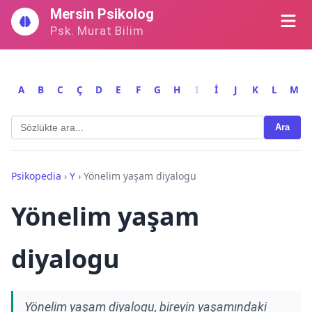
İçeriğe
Mersin Psikolog
geç
Psk. Murat Bilim
A
B
C
Ç
D
E
F
G
H
I
İ
J
K
L
M
Ara
Psikopedia
›
Y
›
Yönelim yaşam diyalogu
Yönelim yaşam
diyalogu
Yönelim yaşam diyalogu, bireyin yaşamındaki