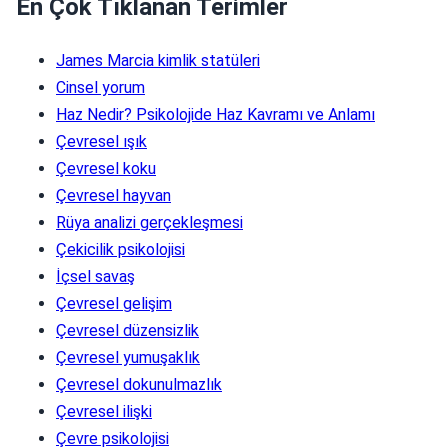
En Çok Tıklanan Terimler
James Marcia kimlik statüleri
Cinsel yorum
Haz Nedir? Psikolojide Haz Kavramı ve Anlamı
Çevresel ışık
Çevresel koku
Çevresel hayvan
Rüya analizi gerçekleşmesi
Çekicilik psikolojisi
İçsel savaş
Çevresel gelişim
Çevresel düzensizlik
Çevresel yumuşaklık
Çevresel dokunulmazlık
Çevresel ilişki
Çevre psikolojisi