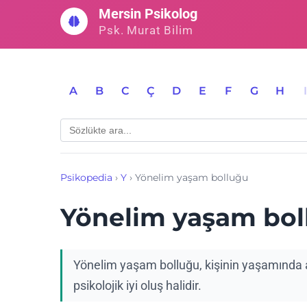
İçeriğe
Mersin Psikolog
geç
Psk. Murat Bilim
A
B
C
Ç
D
E
F
G
H
Psikopedia
›
Y
›
Yönelim yaşam bolluğu
Yönelim yaşam bol
Yönelim yaşam bolluğu, kişinin yaşamında
psikolojik iyi oluş halidir.