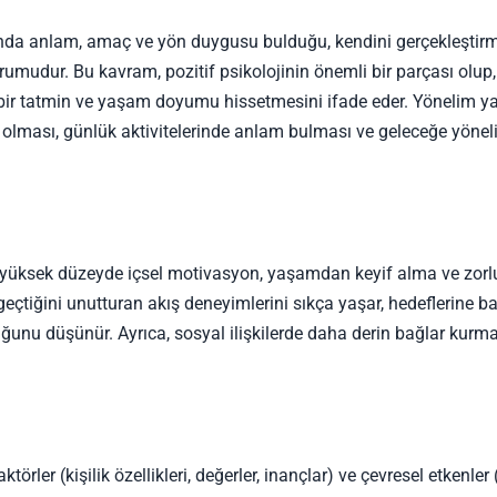
ında anlam, amaç ve yön duygusu bulduğu, kendini gerçekleştir
urumudur. Bu kavram, pozitif psikolojinin önemli bir parçası olup,
 bir tatmin ve yaşam doyumu hissetmesini ifade eder. Yönelim 
p olması, günlük aktivitelerinde anlam bulması ve geleceğe yöneli
 yüksek düzeyde içsel motivasyon, yaşamdan keyif alma ve zorl
 geçtiğini unutturan akış deneyimlerini sıkça yaşar, hedeflerine ba
ğunu düşünür. Ayrıca, sosyal ilişkilerde daha derin bağlar kurm
ler (kişilik özellikleri, değerler, inançlar) ve çevresel etkenler