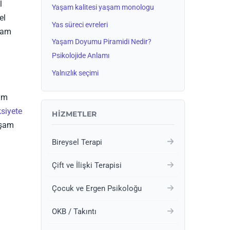
l
Yaşam kalitesi yaşam monologu
el
Yas süreci evreleri
aşam
Yaşam Doyumu Piramidi Nedir?
Psikolojide Anlamı
Yalnızlık seçimi
lim
siyete
HIZMETLER
aşam
Bireysel Terapi
Çift ve İlişki Terapisi
Çocuk ve Ergen Psikoloğu
OKB / Takıntı