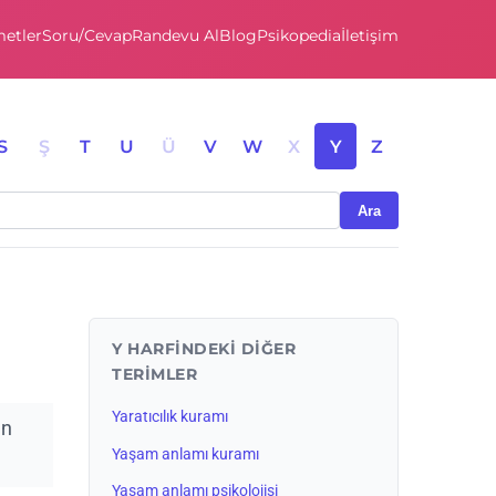
etler
Soru/Cevap
Randevu Al
Blog
Psikopedia
İletişim
S
Ş
T
U
Ü
V
W
X
Y
Z
Ara
Y HARFINDEKI DIĞER
TERIMLER
Yaratıcılık kuramı
en
Yaşam anlamı kuramı
Yaşam anlamı psikolojisi