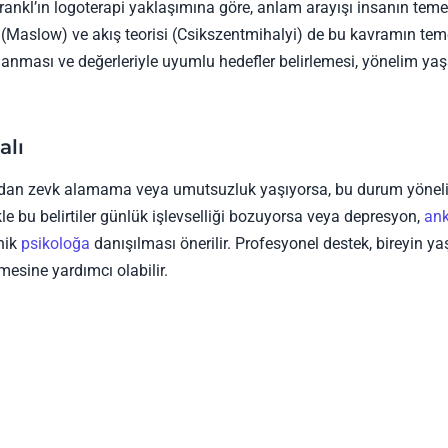
 Frankl’ın logoterapi yaklaşımına göre, anlam arayışı insanın teme
cı (Maslow) ve akış teorisi (Csikszentmihalyi) de bu kavramın tem
llanması ve değerleriyle uyumlu hedefler belirlemesi, yönelim y
alı
aşamdan zevk alamama veya umutsuzluk yaşıyorsa, bu durum yöne
kle bu belirtiler günlük işlevselliği bozuyorsa veya depresyon,
ank
inik
psikoloğa
danışılması önerilir. Profesyonel destek, bireyin y
esine yardımcı olabilir.