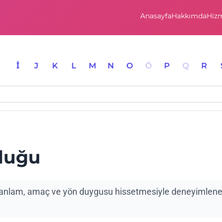
Anasayfa
Hakkımda
Hizm
I
İ
J
K
L
M
N
O
Ö
P
Q
R
luğu
 anlam, amaç ve yön duygusu hissetmesiyle deneyimlen