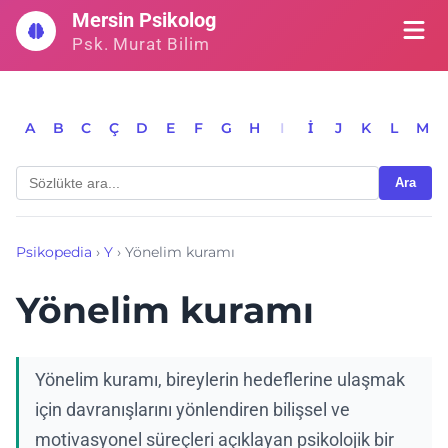
İçeriğe
Mersin Psikolog
geç
Psk. Murat Bilim
A
B
C
Ç
D
E
F
G
H
I
İ
J
K
L
M
Ara
Psikopedia
›
Y
›
Yönelim kuramı
Yönelim kuramı
Yönelim kuramı, bireylerin hedeflerine ulaşmak
için davranışlarını yönlendiren bilişsel ve
motivasyonel süreçleri açıklayan psikolojik bir