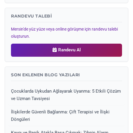
RANDEVU TALEBI
Mersin'de yüz yüze veya online görüşme için randevu talebi
oluşturun.
Randevu Al
SON EKLENEN BLOG YAZILARI
Çocuklarda Uykudan Ağlayarak Uyanma: 5 Etkili Çözüm
ve Uzman Tavsiyesi
İlişkilerde Güvenli Bağlanma: Çift Terapisi ve İlişki
Döngüleri
Kaygı ve Panik Atakla Başa Çıkmak: Zihnin Alarm