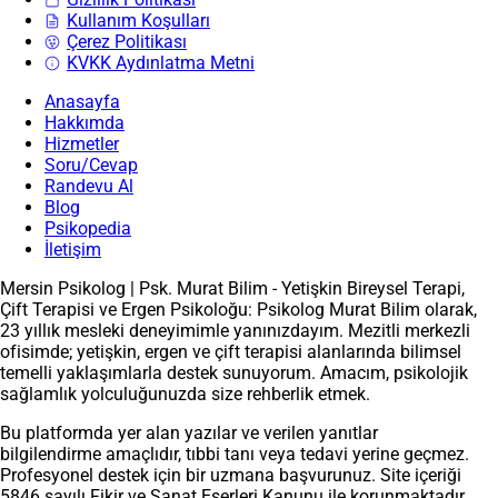
Kullanım Koşulları
Çerez Politikası
KVKK Aydınlatma Metni
Anasayfa
Hakkımda
Hizmetler
Soru/Cevap
Randevu Al
Blog
Psikopedia
İletişim
Mersin Psikolog | Psk. Murat Bilim - Yetişkin Bireysel Terapi,
Çift Terapisi ve Ergen Psikoloğu: Psikolog Murat Bilim olarak,
23 yıllık mesleki deneyimimle yanınızdayım. Mezitli merkezli
ofisimde; yetişkin, ergen ve çift terapisi alanlarında bilimsel
temelli yaklaşımlarla destek sunuyorum. Amacım, psikolojik
sağlamlık yolculuğunuzda size rehberlik etmek.
Bu platformda yer alan yazılar ve verilen yanıtlar
bilgilendirme amaçlıdır, tıbbi tanı veya tedavi yerine geçmez.
Profesyonel destek için bir uzmana başvurunuz. Site içeriği
5846 sayılı Fikir ve Sanat Eserleri Kanunu ile korunmaktadır.