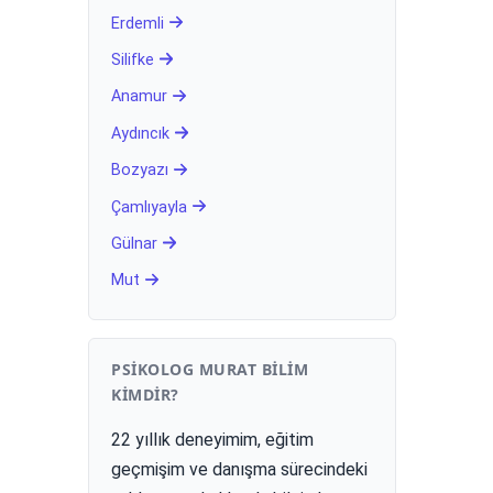
Erdemli
Silifke
Anamur
Aydıncık
Bozyazı
Çamlıyayla
Gülnar
Mut
PSIKOLOG MURAT BILIM
KIMDIR?
22 yıllık deneyimim, eğitim
geçmişim ve danışma sürecindeki