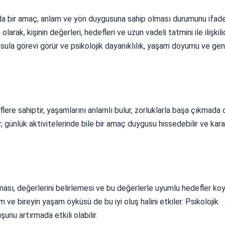
ında bir amaç, anlam ve yön duygusuna sahip olması durumunu ifade
rak, kişinin değerleri, hedefleri ve uzun vadeli tatmini ile ilişkilid
pusula görevi görür ve psikolojik dayanıklılık, yaşam doyumu ve gene
flere sahiptir, yaşamlarını anlamlı bulur, zorluklarla başa çıkmada
r, günlük aktivitelerinde bile bir amaç duygusu hissedebilir ve karar
ıması, değerlerini belirlemesi ve bu değerlerle uyumlu hedefler k
m ve bireyin yaşam öyküsü de bu iyi oluş halini etkiler. Psikolojik
şunu artırmada etkili olabilir.