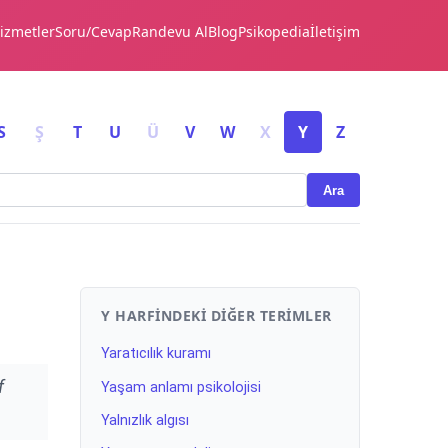
izmetler
Soru/Cevap
Randevu Al
Blog
Psikopedia
İletişim
S
Ş
T
U
Ü
V
W
X
Y
Z
Ara
Y HARFINDEKI DIĞER TERIMLER
Yaratıcılık kuramı
f
Yaşam anlamı psikolojisi
Yalnızlık algısı