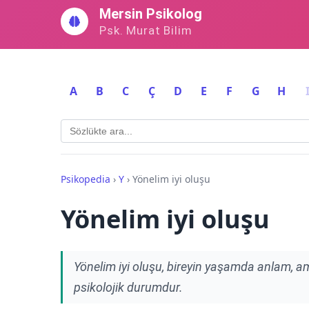
İçeriğe
Mersin Psikolog
geç
Psk. Murat Bilim
A
B
C
Ç
D
E
F
G
H
Psikopedia
›
Y
›
Yönelim iyi oluşu
Yönelim iyi oluşu
Yönelim iyi oluşu, bireyin yaşamda anlam, a
psikolojik durumdur.