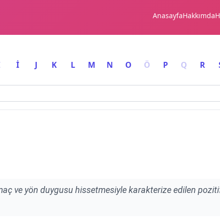
Anasayfa
Hakkımda
H
I
İ
J
K
L
M
N
O
Ö
P
Q
R
maç ve yön duygusu hissetmesiyle karakterize edilen poziti