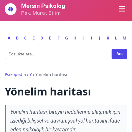
İçeriğe
Mersin Psikolog
geç
Psk. Murat Bilim
A
B
C
Ç
D
E
F
G
H
I
İ
J
K
L
M
Ara
Psikopedia
›
Y
›
Yönelim haritası
Yönelim haritası
Yönelim haritası, bireyin hedeflerine ulaşmak için
izlediği bilişsel ve davranışsal yol haritasını ifade
eden psikolojik bir kavramdır.