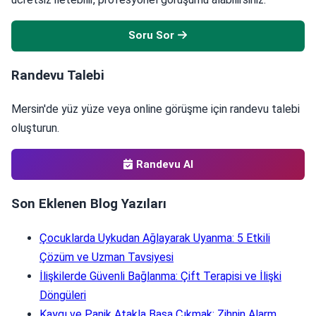
Soru Sor
Randevu Talebi
Mersin'de yüz yüze veya online görüşme için randevu talebi
oluşturun.
Randevu Al
Son Eklenen Blog Yazıları
Çocuklarda Uykudan Ağlayarak Uyanma: 5 Etkili
Çözüm ve Uzman Tavsiyesi
İlişkilerde Güvenli Bağlanma: Çift Terapisi ve İlişki
Döngüleri
Kaygı ve Panik Atakla Başa Çıkmak: Zihnin Alarm