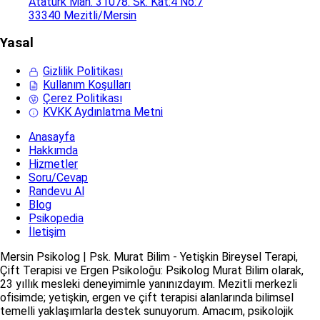
Atatürk Mah. 31078. Sk. Kat:4 No:7
33340 Mezitli/Mersin
Yasal
Gizlilik Politikası
Kullanım Koşulları
Çerez Politikası
KVKK Aydınlatma Metni
Anasayfa
Hakkımda
Hizmetler
Soru/Cevap
Randevu Al
Blog
Psikopedia
İletişim
Mersin Psikolog | Psk. Murat Bilim - Yetişkin Bireysel Terapi,
Çift Terapisi ve Ergen Psikoloğu: Psikolog Murat Bilim olarak,
23 yıllık mesleki deneyimimle yanınızdayım. Mezitli merkezli
ofisimde; yetişkin, ergen ve çift terapisi alanlarında bilimsel
temelli yaklaşımlarla destek sunuyorum. Amacım, psikolojik