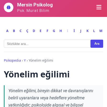
İçeriğe
Mersin Psikolog
geç
Psk. Murat Bilim
A
B
C
Ç
D
E
F
G
H
I
İ
J
K
L
M
Ara
Psikopedia
›
Y
›
Yönelim eğilimi
Yönelim eğilimi
Yönelim eğilimi, bireyin dikkat ve davranışlarını
belirli uyaranlara veya hedeflere yöneltme
yatkınlığıdır; psikolojide algısal ve bilişsel