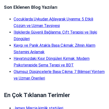
Son Eklenen Blog Yazıları
Çocuklarda Uykudan Ağlayarak Uyanma: 5 Etkili
Çözüm ve Uzman Tavsiyesi
İlişkilerde Güvenli Bağlanma: Çift Terapisi ve İlişki
Döngüleri
Kaygı ve Panik Atakla Başa Çıkmak: Zihnin Alarm
Sistemini Anlamak
Hayatınızdaki Kısır Döngüleri Kırmak: Modern
Psikoterapide Şema Terapi ve BDT
Olumsuz Düşüncelerle Başa Çıkma: 7 Bilimsel Yöntem
ve Uzman Önerileri
En Çok Tıklanan Terimler
James Marcia kimlik statüleri