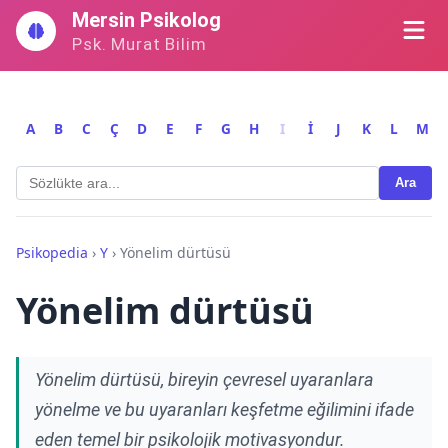
İçeriğe
Mersin Psikolog
geç
Psk. Murat Bilim
A
B
C
Ç
D
E
F
G
H
I
İ
J
K
L
M
Ara
Psikopedia
›
Y
›
Yönelim dürtüsü
Yönelim dürtüsü
Yönelim dürtüsü, bireyin çevresel uyaranlara
yönelme ve bu uyaranları keşfetme eğilimini ifade
eden temel bir psikolojik motivasyondur.