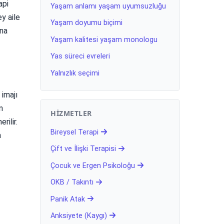
api
Yaşam anlamı yaşam uyumsuzluğu
y aile
Yaşam doyumu biçimi
ına
Yaşam kalitesi yaşam monologu
Yas süreci evreleri
Yalnızlık seçimi
 imajı
n
HIZMETLER
ilir.
Bireysel Terapi
a
Çift ve İlişki Terapisi
Çocuk ve Ergen Psikoloğu
OKB / Takıntı
Panik Atak
Anksiyete (Kaygı)