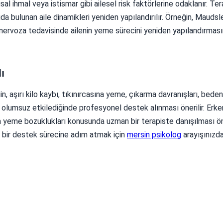
al ihmal veya istismar gibi ailesel risk faktörlerine odaklanır. Ter
bulunan aile dinamikleri yeniden yapılandırılır. Örneğin, Maudsle
nervoza tedavisinde ailenin yeme sürecini yeniden yapılandırmas
ı
n, aşırı kilo kaybı, tıkınırcasına yeme, çıkarma davranışları, beden
 olumsuz etkilediğinde profesyonel destek alınması önerilir. Erke
yeme bozuklukları konusunda uzman bir terapiste danışılması öner
l bir destek sürecine adım atmak için
mersin psikolog
arayışınızd