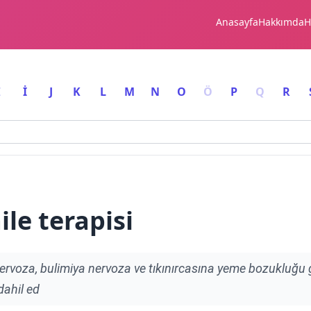
Anasayfa
Hakkımda
H
I
İ
J
K
L
M
N
O
Ö
P
Q
R
le terapisi
nervoza, bulimiya nervoza ve tıkınırcasına yeme bozukluğu 
dahil ed