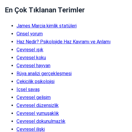
En Çok Tıklanan Terimler
James Marcia kimlik statüleri
Cinsel yorum
Haz Nedir? Psikolojide Haz Kavramı ve Anlamı
Çevresel ışık
Çevresel koku
Çevresel hayvan
Rüya analizi gerçekleşmesi
Çekicilik psikolojisi
İçsel savaş
Çevresel gelişim
Çevresel düzensizlik
Çevresel yumuşaklık
Çevresel dokunulmazlık
Çevresel ilişki