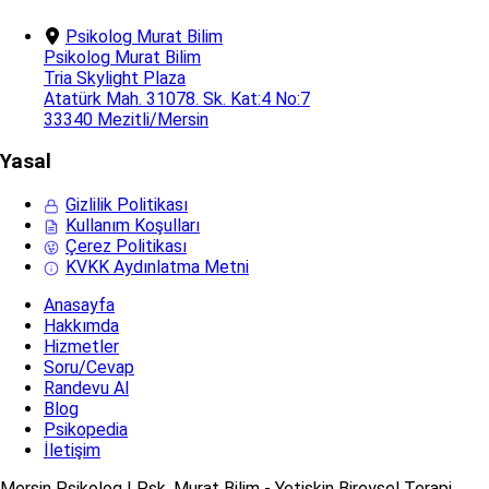
Psikolog Murat Bilim
Psikolog Murat Bilim
Tria Skylight Plaza
Atatürk Mah. 31078. Sk. Kat:4 No:7
33340 Mezitli/Mersin
Yasal
Gizlilik Politikası
Kullanım Koşulları
Çerez Politikası
KVKK Aydınlatma Metni
Anasayfa
Hakkımda
Hizmetler
Soru/Cevap
Randevu Al
Blog
Psikopedia
İletişim
Mersin Psikolog | Psk. Murat Bilim - Yetişkin Bireysel Terapi,