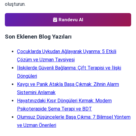
oluşturun.
Randevu Al
Son Eklenen Blog Yazıları
Çocuklarda Uykudan Ağlayarak Uyanma: 5 Etkili
Çözüm ve Uzman Tavsiyesi
İlişkilerde Güvenli Bağlanma: Çift Terapisi ve İlişki
Döngüleri
Kaygı ve Panik Atakla Başa Çıkmak: Zihnin Alarm
Sistemini Anlamak
Hayatınızdaki Kısır Döngüleri Kırmak: Modern
Psikoterapide Şema Terapi ve BDT
Olumsuz Düşüncelerle Başa Çıkma: 7 Bilimsel Yöntem
ve Uzman Önerileri