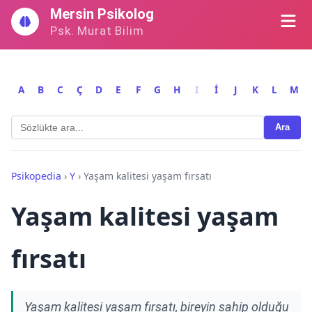
İçeriğe
Mersin Psikolog
geç
Psk. Murat Bilim
A
B
C
Ç
D
E
F
G
H
I
İ
J
K
L
M
Ara
Psikopedia
›
Y
›
Yaşam kalitesi yaşam fırsatı
Yaşam kalitesi yaşam
fırsatı
Yaşam kalitesi yaşam fırsatı, bireyin sahip olduğu