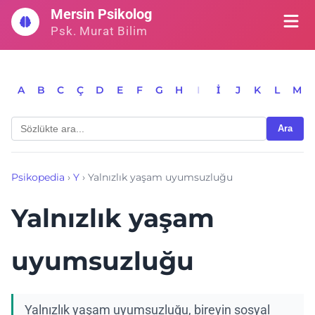
İçeriğe
Mersin Psikolog
geç
Psk. Murat Bilim
A
B
C
Ç
D
E
F
G
H
I
İ
J
K
L
M
Ara
Psikopedia
›
Y
›
Yalnızlık yaşam uyumsuzluğu
Yalnızlık yaşam
uyumsuzluğu
Yalnızlık yaşam uyumsuzluğu, bireyin sosyal