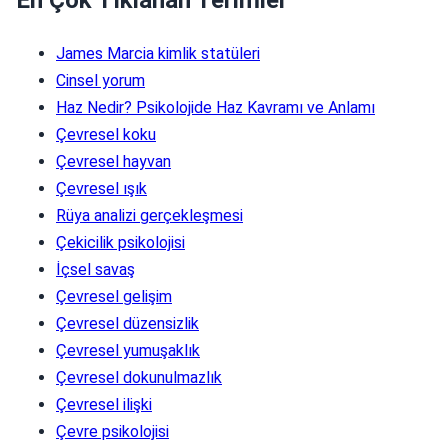
James Marcia kimlik statüleri
Cinsel yorum
Haz Nedir? Psikolojide Haz Kavramı ve Anlamı
Çevresel koku
Çevresel hayvan
Çevresel ışık
Rüya analizi gerçekleşmesi
Çekicilik psikolojisi
İçsel savaş
Çevresel gelişim
Çevresel düzensizlik
Çevresel yumuşaklık
Çevresel dokunulmazlık
Çevresel ilişki
Çevre psikolojisi