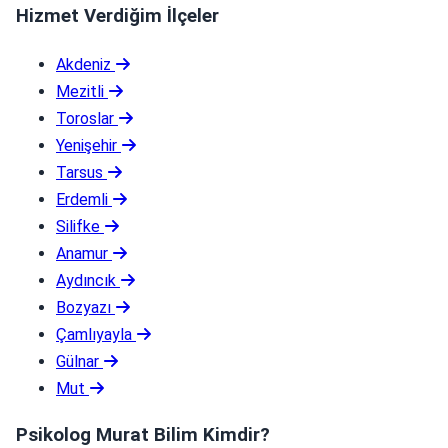
Hizmet Verdiğim İlçeler
Akdeniz
Mezitli
Toroslar
Yenişehir
Tarsus
Erdemli
Silifke
Anamur
Aydıncık
Bozyazı
Çamlıyayla
Gülnar
Mut
Psikolog Murat Bilim Kimdir?