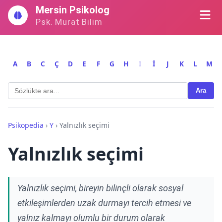
İçeriğe
Mersin Psikolog
geç
Psk. Murat Bilim
A
B
C
Ç
D
E
F
G
H
I
İ
J
K
L
M
Ara
Psikopedia
›
Y
›
Yalnızlık seçimi
Yalnızlık seçimi
Yalnızlık seçimi, bireyin bilinçli olarak sosyal
etkileşimlerden uzak durmayı tercih etmesi ve
yalnız kalmayı olumlu bir durum olarak