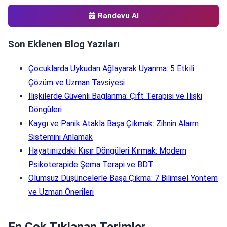
Randevu Al
Son Eklenen Blog Yazıları
Çocuklarda Uykudan Ağlayarak Uyanma: 5 Etkili
Çözüm ve Uzman Tavsiyesi
İlişkilerde Güvenli Bağlanma: Çift Terapisi ve İlişki
Döngüleri
Kaygı ve Panik Atakla Başa Çıkmak: Zihnin Alarm
Sistemini Anlamak
Hayatınızdaki Kısır Döngüleri Kırmak: Modern
Psikoterapide Şema Terapi ve BDT
Olumsuz Düşüncelerle Başa Çıkma: 7 Bilimsel Yöntem
ve Uzman Önerileri
En Çok Tıklanan Terimler