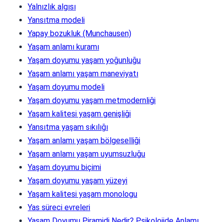
Yalnızlık algısı
Yansıtma modeli
Yapay bozukluk (Munchausen)
Yaşam anlamı kuramı
Yaşam doyumu yaşam yoğunluğu
Yaşam anlamı yaşam maneviyatı
Yaşam doyumu modeli
Yaşam doyumu yaşam metmodernliği
Yaşam kalitesi yaşam genişliği
Yansıtma yaşam sıkılığı
Yaşam anlamı yaşam bölgeselliği
Yaşam anlamı yaşam uyumsuzluğu
Yaşam doyumu biçimi
Yaşam doyumu yaşam yüzeyi
Yaşam kalitesi yaşam monologu
Yas süreci evreleri
Yaşam Doyumu Piramidi Nedir? Psikolojide Anlamı