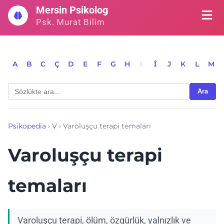
İçeriğe
Mersin Psikolog
geç
Psk. Murat Bilim
A
B
C
Ç
D
E
F
G
H
I
İ
J
K
L
M
Ara
Psikopedia
›
V
›
Varoluşçu terapi temaları
Varoluşçu terapi
temaları
Varoluşçu terapi, ölüm, özgürlük, yalnızlık ve