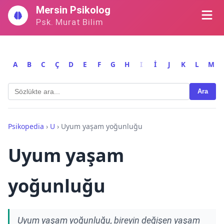
İçeriğe
Mersin Psikolog
geç
Psk. Murat Bilim
A
B
C
Ç
D
E
F
G
H
I
İ
J
K
L
M
Ara
Psikopedia
›
U
›
Uyum yaşam yoğunluğu
Uyum yaşam
yoğunluğu
Uyum yaşam yoğunluğu, bireyin değişen yaşam