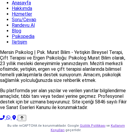
Anasayfa
Hakkımda
Hizmetler
Soru/Cevap
Randevu Al
Blog
Psikopedia
İletişim
Mersin Psikolog | Psk. Murat Bilim - Yetişkin Bireysel Terapi,
Çift Terapisi ve Ergen Psikoloğu: Psikolog Murat Bilim olarak,
23 yıllık mesleki deneyimimle yanınızdayım. Mezitli merkezli
ofisimde; yetişkin, ergen ve çift terapisi alanlarında bilimsel
temelli yaklaşımlarla destek sunuyorum. Amacım, psikolojik
sağlamlık yolculuğunuzda size rehberlik etmek.
Bu platformda yer alan yazılar ve verilen yanıtlar bilgilendirme
amaçlıdır, tıbbi tanı veya tedavi yerine geçmez. Profesyonel
destek için bir uzmana başvurunuz. Site içeriği 5846 sayılı Fikir
ve Sanat Eserleri Kanunu ile korunmaktadır.
Bu site reCAPTCHA ile korunmaktadır. Google
Gizlilik Politikası
ve
Kullanım
Koşulları
geçerlidir.