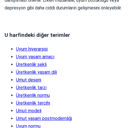
danışılması önerilir. Erken müdahale, uyum bozukluğu veya
depresyon gibi daha ciddi durumların gelişmesini önleyebilir.
U harfindeki diğer terimler
Uyum hiyerarşisi
Uyum yaşam amacı
Üretkenlik şekli
Üretkenlik yaşam dili
Umut deseni
Üretkenlik tarzı
Üretkenlik normu
Üretkenlik tercihi
Umut modeli
Umut yaşam postmodernliği
Uyum normu