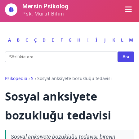
İçeriğe
Mersin Psikolog
geç
Psk. Murat Bilim
A
B
C
Ç
D
E
F
G
H
I
İ
J
K
L
M
Ara
Psikopedia
›
S
›
Sosyal anksiyete bozukluğu tedavisi
Sosyal anksiyete
bozukluğu tedavisi
Sosyal anksiyete bozukluğu tedavisi, bireyin