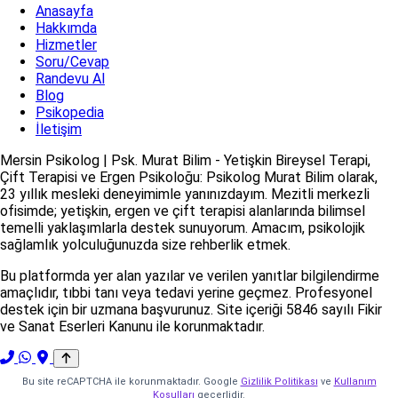
Anasayfa
Hakkımda
Hizmetler
Soru/Cevap
Randevu Al
Blog
Psikopedia
İletişim
Mersin Psikolog | Psk. Murat Bilim - Yetişkin Bireysel Terapi,
Çift Terapisi ve Ergen Psikoloğu: Psikolog Murat Bilim olarak,
23 yıllık mesleki deneyimimle yanınızdayım. Mezitli merkezli
ofisimde; yetişkin, ergen ve çift terapisi alanlarında bilimsel
temelli yaklaşımlarla destek sunuyorum. Amacım, psikolojik
sağlamlık yolculuğunuzda size rehberlik etmek.
Bu platformda yer alan yazılar ve verilen yanıtlar bilgilendirme
amaçlıdır, tıbbi tanı veya tedavi yerine geçmez. Profesyonel
destek için bir uzmana başvurunuz. Site içeriği 5846 sayılı Fikir
ve Sanat Eserleri Kanunu ile korunmaktadır.
Bu site reCAPTCHA ile korunmaktadır. Google
Gizlilik Politikası
ve
Kullanım
Koşulları
geçerlidir.