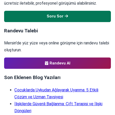
ücretsiz iletebilir, profesyonel görüşümü alabilirsiniz.
Soru Sor
Randevu Talebi
Mersin'de yüz yüze veya online görüşme için randevu talebi
oluşturun.
Randevu Al
Son Eklenen Blog Yazıları
Çocuklarda Uykudan Ağlayarak Uyanma: 5 Etkili
Çözüm ve Uzman Tavsiyesi
İlişkilerde Güvenli Bağlanma: Çift Terapisi ve İlişki
Döngüleri