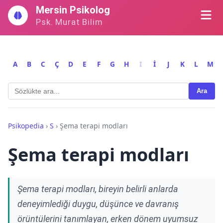
İçeriğe
Mersin Psikolog
geç
Psk. Murat Bilim
A
B
C
Ç
D
E
F
G
H
I
İ
J
K
L
M
Ara
Psikopedia
›
S
›
Şema terapi modları
Şema terapi modları
Şema terapi modları, bireyin belirli anlarda
deneyimlediği duygu, düşünce ve davranış
örüntülerini tanımlayan, erken dönem uyumsuz