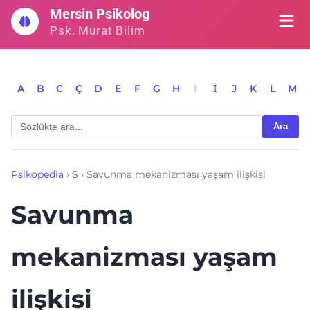
İçeriğe
Mersin Psikolog
geç
Psk. Murat Bilim
A
B
C
Ç
D
E
F
G
H
I
İ
J
K
L
M
Ara
Psikopedia
›
S
›
Savunma mekanizması yaşam ilişkisi
Savunma
mekanizması yaşam
ilişkisi