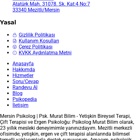
Atatürk Mah. 31078. Sk. Kat:4 No:7
33340 Mezitli/Mersin
Yasal
Gizlilik Politikası
Kullanım Koşulları
Çerez Politikası
KVKK Aydınlatma Metni
Anasayfa
Hakkımda
Hizmetler
Soru/Cevap
Randevu Al
Blog
Psikopedia
İletişim
Mersin Psikolog | Psk. Murat Bilim - Yetişkin Bireysel Terapi,
Çift Terapisi ve Ergen Psikoloğu: Psikolog Murat Bilim olarak,
23 yıllık mesleki deneyimimle yanınızdayım. Mezitli merkezli
ofisimde; yetişkin, ergen ve çift terapisi alanlarında bilimsel
temelli yaklaşımlarla destek sunuyorum. Amacım, psikolojik