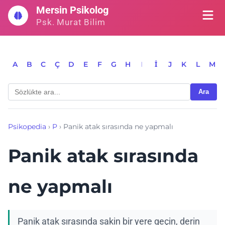
İçeriğe
Mersin Psikolog
geç
Psk. Murat Bilim
A
B
C
Ç
D
E
F
G
H
I
İ
J
K
L
M
Ara
Psikopedia
›
P
›
Panik atak sırasında ne yapmalı
Panik atak sırasında
ne yapmalı
Panik atak sırasında sakin bir yere geçin, derin