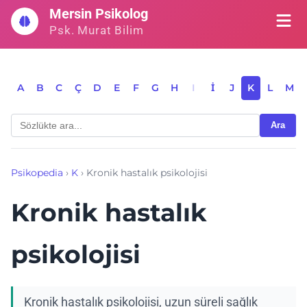
İçeriğe
Mersin Psikolog
geç
Psk. Murat Bilim
A
B
C
Ç
D
E
F
G
H
I
İ
J
K
L
M
Ara
Psikopedia
›
K
›
Kronik hastalık psikolojisi
Kronik hastalık
psikolojisi
Kronik hastalık psikolojisi, uzun süreli sağlık