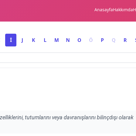
Anasayfa
Hakkımda
H
I
İ
J
K
L
M
N
O
Ö
P
Q
R
elliklerini, tutumlarını veya davranışlarını bilinçdışı olarak