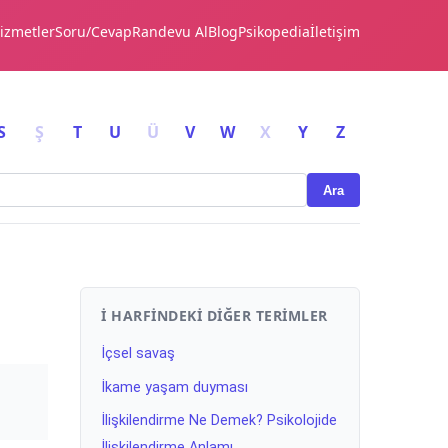
izmetler
Soru/Cevap
Randevu Al
Blog
Psikopedia
İletişim
S
Ş
T
U
Ü
V
W
X
Y
Z
Ara
İ HARFINDEKI DIĞER TERIMLER
İçsel savaş
İkame yaşam duyması
İlişkilendirme Ne Demek? Psikolojide
İlişkilendirme Anlamı