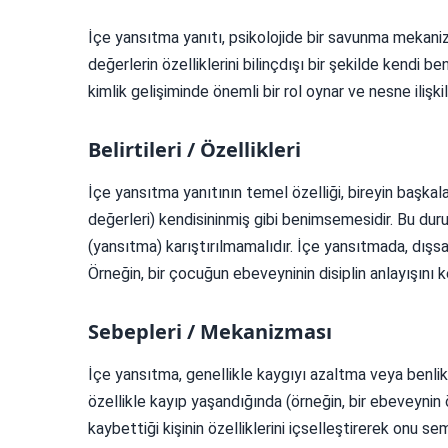
İçe yansıtma yanıtı, psikolojide bir savunma mekanizm
değerlerin özelliklerini bilinçdışı bir şekilde kendi 
kimlik gelişiminde önemli bir rol oynar ve nesne ilişkil
Belirtileri / Özellikleri
İçe yansıtma yanıtının temel özelliği, bireyin başkalar
değerleri) kendisininmiş gibi benimsemesidir. Bu dur
(yansıtma) karıştırılmamalıdır. İçe yansıtmada, dışsal bi
Örneğin, bir çocuğun ebeveyninin disiplin anlayışını 
Sebepleri / Mekanizması
İçe yansıtma, genellikle kaygıyı azaltma veya benli
özellikle kayıp yaşandığında (örneğin, bir ebeveynin 
kaybettiği kişinin özelliklerini içselleştirerek onu sem