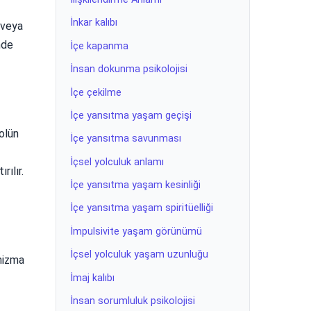
İnkar kalıbı
 veya
nde
İçe kapanma
İnsan dokunma psikolojisi
İçe çekilme
İçe yansıtma yaşam geçişi
dolün
İçe yansıtma savunması
İçsel yolculuk anlamı
rılır.
İçe yansıtma yaşam kesinliği
İçe yansıtma yaşam spiritüelliği
İmpulsivite yaşam görünümü
İçsel yolculuk yaşam uzunluğu
anizma
İmaj kalıbı
İnsan sorumluluk psikolojisi