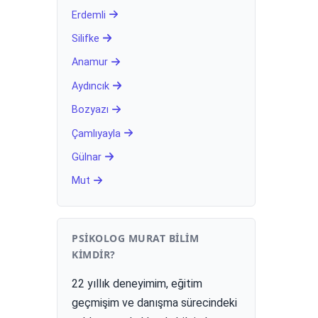
Erdemli
Silifke
Anamur
Aydıncık
Bozyazı
Çamlıyayla
Gülnar
Mut
PSIKOLOG MURAT BILIM
KIMDIR?
22 yıllık deneyimim, eğitim
geçmişim ve danışma sürecindeki