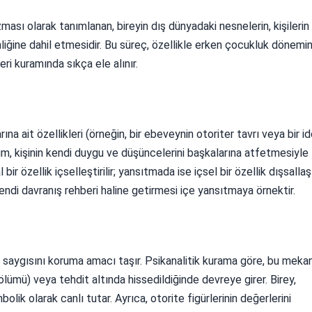
ası olarak tanımlanan, bireyin dış dünyadaki nesnelerin, kişilerin
benliğine dahil etmesidir. Bu süreç, özellikle erken çocukluk dönemi
eri kuramında sıkça ele alınır.
ına ait özellikleri (örneğin, bir ebeveynin otoriter tavrı veya bir i
um, kişinin kendi duygu ve düşüncelerini başkalarına atfetmesiyle
r özellik içselleştirilir; yansıtmada ise içsel bir özellik dışsallaştı
kendi davranış rehberi haline getirmesi içe yansıtmaya örnektir.
k saygısını koruma amacı taşır. Psikanalitik kurama göre, bu mek
ölümü) veya tehdit altında hissedildiğinde devreye girer. Birey,
bolik olarak canlı tutar. Ayrıca, otorite figürlerinin değerlerini