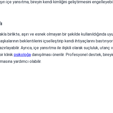
ı içe yansıtma, bireyin kendi kimliğini geliştirmesini engelleyebil
ı
akla birlikte, aşırı ve esnek olmayan bir şekilde kullanıldığında u
başkalarının beklentilerini içselleştirip kendi ihtiyaçlarını bastırıyo
ayabilir. Ayrıca, içe yansıtma ile ilişkili olarak suçluluk, utanç 
ir klinik
psikoloğa
danışılması önerilir. Profesyonel destek, bireyi
masına yardımcı olabilir.