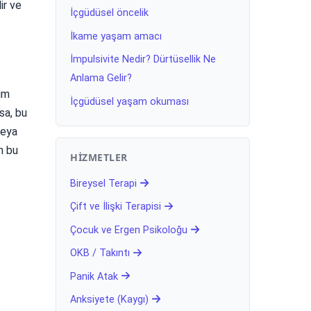
ir ve
İçgüdüsel öncelik
İkame yaşam amacı
İmpulsivite Nedir? Dürtüsellik Ne
Anlama Gelir?
yum
İçgüdüsel yaşam okuması
rsa, bu
veya
n bu
HIZMETLER
Bireysel Terapi
Çift ve İlişki Terapisi
Çocuk ve Ergen Psikoloğu
OKB / Takıntı
Panik Atak
Anksiyete (Kaygı)