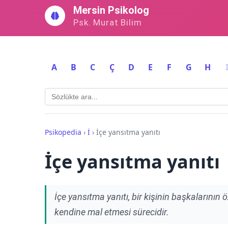
İçeriğe
Mersin Psikolog
geç
Psk. Murat Bilim
A
B
C
Ç
D
E
F
G
H
Psikopedia
›
İ
›
İçe yansıtma yanıtı
İçe yansıtma yanıtı
İçe yansıtma yanıtı, bir kişinin başkalarının öz
kendine mal etmesi sürecidir.