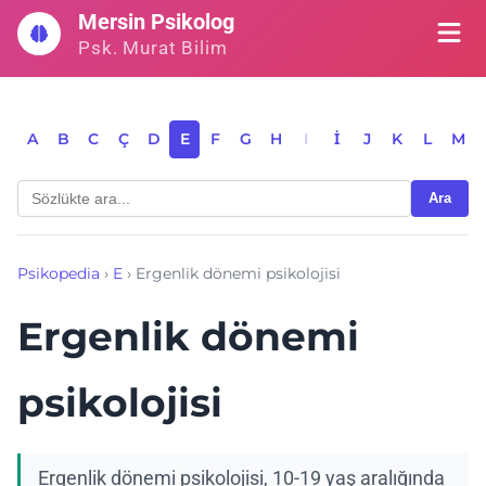
İçeriğe
Mersin Psikolog
geç
Psk. Murat Bilim
A
B
C
Ç
D
E
F
G
H
I
İ
J
K
L
M
Ara
Psikopedia
›
E
›
Ergenlik dönemi psikolojisi
Ergenlik dönemi
psikolojisi
Ergenlik dönemi psikolojisi, 10-19 yaş aralığında