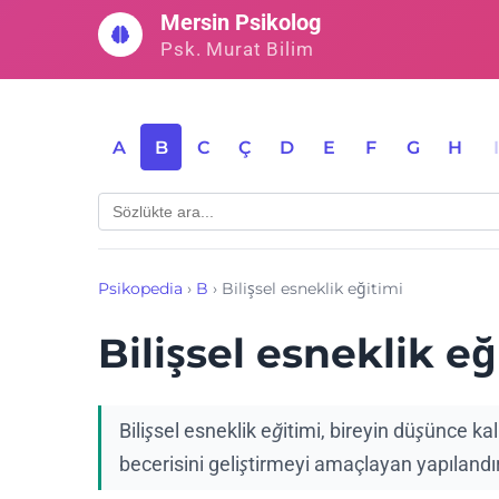
İçeriğe
Mersin Psikolog
geç
Psk. Murat Bilim
A
B
C
Ç
D
E
F
G
H
Psikopedia
›
B
›
Bilişsel esneklik eğitimi
Bilişsel esneklik eğ
Bilişsel esneklik eğitimi, bireyin düşünce 
becerisini geliştirmeyi amaçlayan yapılandır