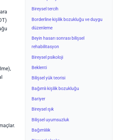
Bireysel tercih
lara
Borderline kişilik bozukluğu ve duygu
BDT)
düzenleme
duğu
Beyin hasarı sonrası bilişsel
rehabilitasyon
Bireysel psikoloji
Beklenti
ilme),
al
Bilişsel yük teorisi
Bağımlı kişilik bozukluğu
Bariyer
Bireysel ışık
Bilişsel uyumsuzluk
amaçlar.
Bağımlılık