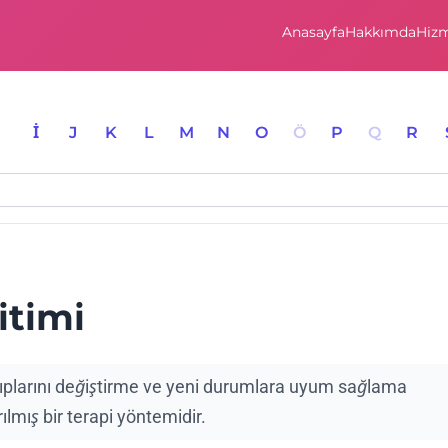
Anasayfa
Hakkımda
Hizm
I
İ
J
K
L
M
N
O
Ö
P
Q
R
itimi
kalıplarını değiştirme ve yeni durumlara uyum sağlama
ılmış bir terapi yöntemidir.