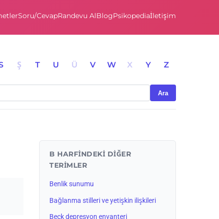
etler
Soru/Cevap
Randevu Al
Blog
Psikopedia
İletişim
S
Ş
T
U
Ü
V
W
X
Y
Z
Ara
B HARFINDEKI DIĞER
TERIMLER
Benlik sunumu
Bağlanma stilleri ve yetişkin ilişkileri
Beck depresyon envanteri