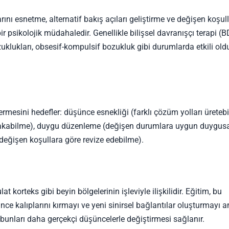
arını esnetme, alternatif bakış açıları geliştirme ve değişen koşul
 psikolojik müdahaledir. Genellikle bilişsel davranışçı terapi (
uklukları, obsesif-kompulsif bozukluk gibi durumlarda etkili ol
rmesini hedefler: düşünce esnekliği (farklı çözüm yolları üreteb
bakabilme), duygu düzenleme (değişen durumlara uygun duygus
 değişen koşullara göre revize edebilme).
at korteks gibi beyin bölgelerinin işleviyle ilişkilidir. Eğitim, bu
ünce kalıplarını kırmayı ve yeni sinirsel bağlantılar oluşturmayı 
e bunları daha gerçekçi düşüncelerle değiştirmesi sağlanır.