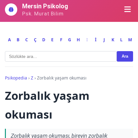
İçeriğe
Mersin Psikolog
geç
Psk. Murat Bilim
A
B
C
Ç
D
E
F
G
H
I
İ
J
K
L
M
Ara
Psikopedia
›
Z
›
Zorbalık yaşam okuması
Zorbalık yaşam
okuması
Zorbalık yaşam okuması, bireyin zorbalık