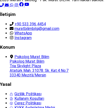
İletişim
+90 533 396 4454
muratbilimbilgi@gmail.com
WhatsApp
Instagram
Konum
Psikolog Murat Bilim
Psikolog Murat Bilim
Tria Skylight Plaza
Atatürk Mah. 31078. Sk. Kat:4 No:7
33340 Mezitli/Mersin
Yasal
Gizlilik Politikası
Kullanım Koşulları
Çerez Politikası
KVKK Aydınlatma Metni