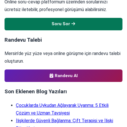
Online soru-cevap platformum üzerinden sorularınızı
ücretsiz iletebilir, profesyonel görüşümü alabilirsiniz.
Soru Sor
Randevu Talebi
Mersin'de yüz yüze veya online görüşme için randevu talebi
oluşturun.
Randevu Al
Son Eklenen Blog Yazıları
Çocuklarda Uykudan Ağlayarak Uyanma: 5 Etkili
Çözüm ve Uzman Tavsiyesi
İlişkilerde Güvenli Bağlanma: Çift Terapisi ve İlişki