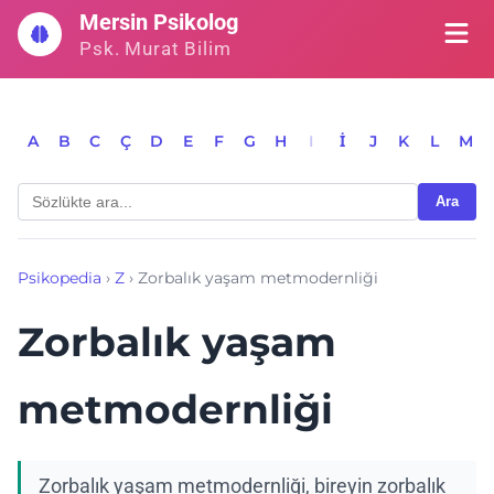
İçeriğe
Mersin Psikolog
geç
Psk. Murat Bilim
A
B
C
Ç
D
E
F
G
H
I
İ
J
K
L
M
Ara
Psikopedia
›
Z
›
Zorbalık yaşam metmodernliği
Zorbalık yaşam
metmodernliği
Zorbalık yaşam metmodernliği, bireyin zorbalık