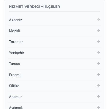
HIZMET VERDIĞIM İLÇELER
Akdeniz
Mezitli
Toroslar
Yenişehir
Tarsus
Erdemli
Silifke
Anamur
Aydıncık