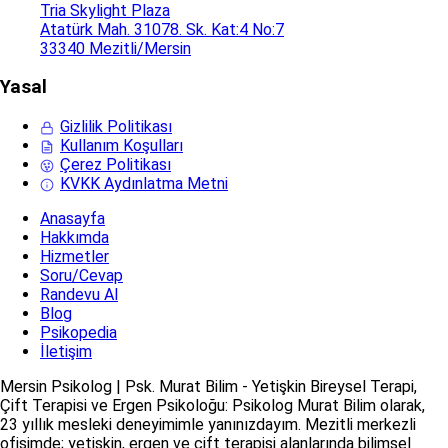
Tria Skylight Plaza
Atatürk Mah. 31078. Sk. Kat:4 No:7
33340 Mezitli/Mersin
Yasal
Gizlilik Politikası
Kullanım Koşulları
Çerez Politikası
KVKK Aydınlatma Metni
Anasayfa
Hakkımda
Hizmetler
Soru/Cevap
Randevu Al
Blog
Psikopedia
İletişim
Mersin Psikolog | Psk. Murat Bilim - Yetişkin Bireysel Terapi,
Çift Terapisi ve Ergen Psikoloğu: Psikolog Murat Bilim olarak,
23 yıllık mesleki deneyimimle yanınızdayım. Mezitli merkezli
ofisimde; yetişkin, ergen ve çift terapisi alanlarında bilimsel