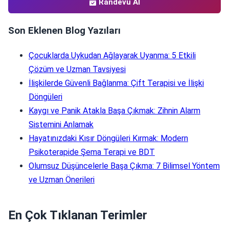
Randevu Al
Son Eklenen Blog Yazıları
Çocuklarda Uykudan Ağlayarak Uyanma: 5 Etkili
Çözüm ve Uzman Tavsiyesi
İlişkilerde Güvenli Bağlanma: Çift Terapisi ve İlişki
Döngüleri
Kaygı ve Panik Atakla Başa Çıkmak: Zihnin Alarm
Sistemini Anlamak
Hayatınızdaki Kısır Döngüleri Kırmak: Modern
Psikoterapide Şema Terapi ve BDT
Olumsuz Düşüncelerle Başa Çıkma: 7 Bilimsel Yöntem
ve Uzman Önerileri
En Çok Tıklanan Terimler