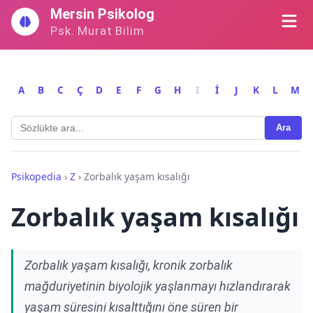
İçeriğe
Mersin Psikolog
geç
Psk. Murat Bilim
A
B
C
Ç
D
E
F
G
H
I
İ
J
K
L
M
Ara
Psikopedia
›
Z
›
Zorbalık yaşam kısalığı
Zorbalık yaşam kısalığı
Zorbalık yaşam kısalığı, kronik zorbalık
mağduriyetinin biyolojik yaşlanmayı hızlandırarak
yaşam süresini kısalttığını öne süren bir