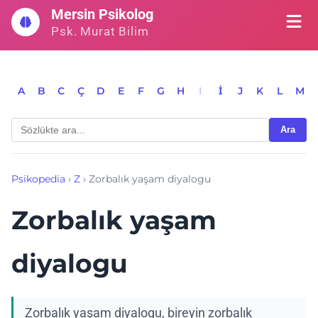
İçeriğe
Mersin Psikolog
geç
Psk. Murat Bilim
A
B
C
Ç
D
E
F
G
H
I
İ
J
K
L
M
Ara
Psikopedia
›
Z
›
Zorbalık yaşam diyalogu
Zorbalık yaşam
diyalogu
Zorbalık yaşam diyalogu, bireyin zorbalık