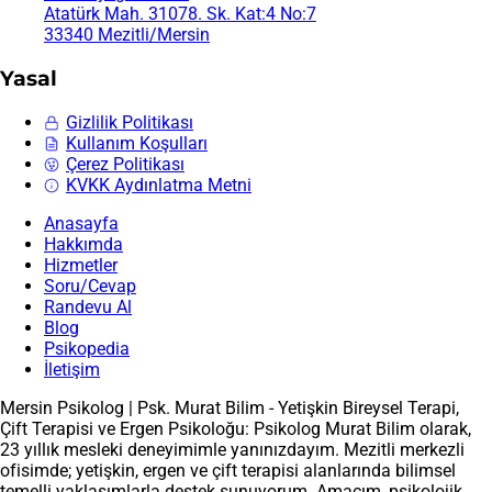
Atatürk Mah. 31078. Sk. Kat:4 No:7
33340 Mezitli/Mersin
Yasal
Gizlilik Politikası
Kullanım Koşulları
Çerez Politikası
KVKK Aydınlatma Metni
Anasayfa
Hakkımda
Hizmetler
Soru/Cevap
Randevu Al
Blog
Psikopedia
İletişim
Mersin Psikolog | Psk. Murat Bilim - Yetişkin Bireysel Terapi,
Çift Terapisi ve Ergen Psikoloğu: Psikolog Murat Bilim olarak,
23 yıllık mesleki deneyimimle yanınızdayım. Mezitli merkezli
ofisimde; yetişkin, ergen ve çift terapisi alanlarında bilimsel
temelli yaklaşımlarla destek sunuyorum. Amacım, psikolojik