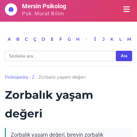
İçeriğe
Mersin Psikolog
geç
Psk. Murat Bilim
A
B
C
Ç
D
E
F
G
H
I
İ
J
K
L
M
Ara
Psikopedia
›
Z
›
Zorbalık yaşam değeri
Zorbalık yaşam
değeri
Zorbalık yaşam değeri, bireyin zorbalık