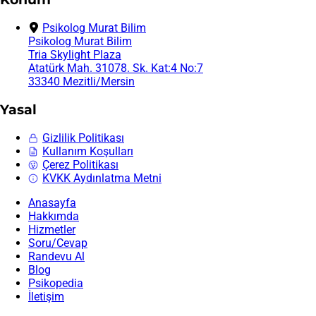
Psikolog Murat Bilim
Psikolog Murat Bilim
Tria Skylight Plaza
Atatürk Mah. 31078. Sk. Kat:4 No:7
33340 Mezitli/Mersin
Yasal
Gizlilik Politikası
Kullanım Koşulları
Çerez Politikası
KVKK Aydınlatma Metni
Anasayfa
Hakkımda
Hizmetler
Soru/Cevap
Randevu Al
Blog
Psikopedia
İletişim