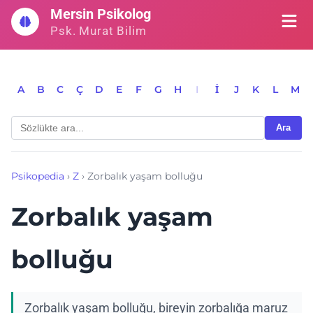
İçeriğe
Mersin Psikolog
geç
Psk. Murat Bilim
A
B
C
Ç
D
E
F
G
H
I
İ
J
K
L
M
Ara
Psikopedia
›
Z
›
Zorbalık yaşam bolluğu
Zorbalık yaşam
bolluğu
Zorbalık yaşam bolluğu, bireyin zorbalığa maruz