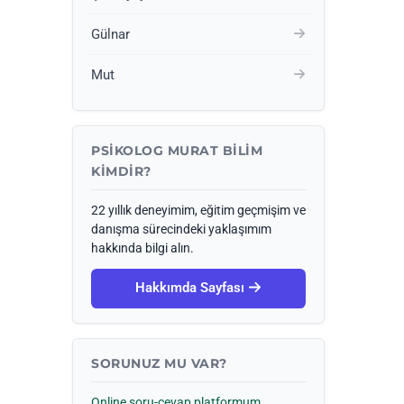
Gülnar
Mut
PSIKOLOG MURAT BILIM
KIMDIR?
22 yıllık deneyimim, eğitim geçmişim ve
danışma sürecindeki yaklaşımım
hakkında bilgi alın.
Hakkımda Sayfası
SORUNUZ MU VAR?
Online soru-cevap platformum