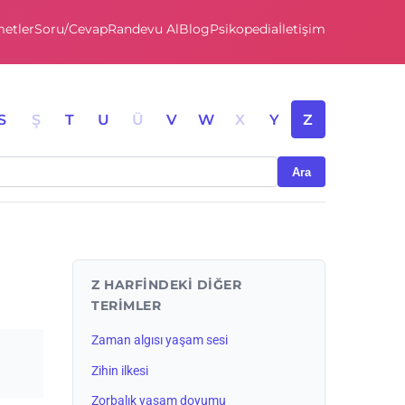
etler
Soru/Cevap
Randevu Al
Blog
Psikopedia
İletişim
S
Ş
T
U
Ü
V
W
X
Y
Z
Ara
Z HARFINDEKI DIĞER
TERIMLER
Zaman algısı yaşam sesi
Zihin ilkesi
Zorbalık yaşam doyumu