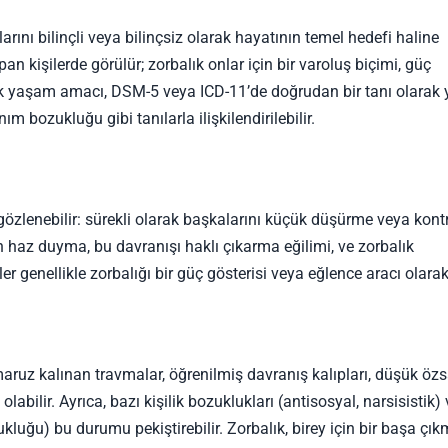
rını bilinçli veya bilinçsiz olarak hayatının temel hedefi haline
an kişilerde görülür; zorbalık onlar için bir varoluş biçimi, güç
ık yaşam amacı, DSM-5 veya ICD-11’de doğrudan bir tanı olarak 
 bozukluğu gibi tanılarla ilişkilendirilebilir.
gözlenebilir: sürekli olarak başkalarını küçük düşürme veya kont
 haz duyma, bu davranışı haklı çıkarma eğilimi, ve zorbalık
r genellikle zorbalığı bir güç gösterisi veya eğlence aracı olarak
uz kalınan travmalar, öğrenilmiş davranış kalıpları, düşük özs
abilir. Ayrıca, bazı kişilik bozuklukları (antisosyal, narsisistik) 
ukluğu) bu durumu pekiştirebilir. Zorbalık, birey için bir başa çı