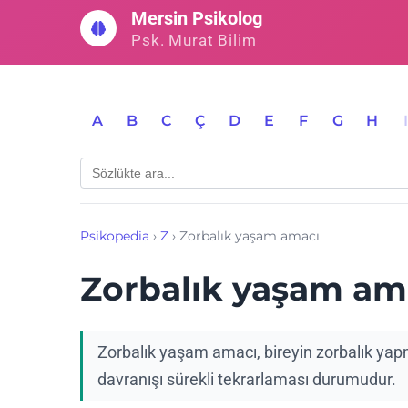
İçeriğe
Mersin Psikolog
geç
Psk. Murat Bilim
A
B
C
Ç
D
E
F
G
H
Psikopedia
›
Z
›
Zorbalık yaşam amacı
Zorbalık yaşam am
Zorbalık yaşam amacı, bireyin zorbalık yap
davranışı sürekli tekrarlaması durumudur.