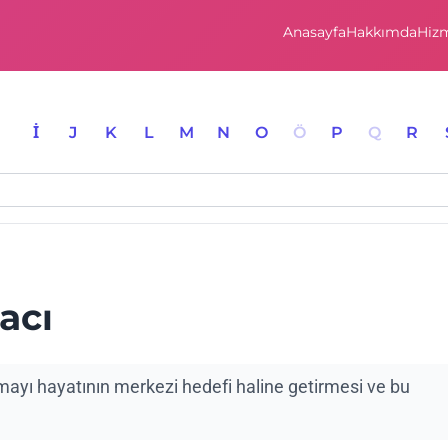
Anasayfa
Hakkımda
Hizm
I
İ
J
K
L
M
N
O
Ö
P
Q
R
acı
mayı hayatının merkezi hedefi haline getirmesi ve bu