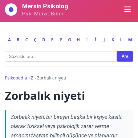
İçeriğe
Mersin Psikolog
geç
Psk. Murat Bilim
A
B
C
Ç
D
E
F
G
H
I
İ
J
K
L
M
Ara
Psikopedia
›
Z
›
Zorbalık niyeti
Zorbalık niyeti
Zorbalık niyeti, bir bireyin başka bir kişiye kasıtlı
olarak fiziksel veya psikolojik zarar verme
amacını taşıyan bilinçli düşünce ve planlardır.