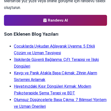
Mersin'de yüz yüze veya online görüşme için randevu talebi
oluşturun.
Randevu Al
Son Eklenen Blog Yazıları
Çocuklarda Uykudan Ağlayarak Uyanma: 5 Etkili
Çözüm ve Uzman Tavsiyesi
İlişkilerde Güvenli Bağlanma: Çift Terapisi ve İlişki
Döngüleri
Kaygı ve Panik Atakla Başa Çıkmak: Zihnin Alarm
Sistemini Anlamak
Hayatınızdaki Kısır Döngüleri Kırmak: Modern
Psikoterapide Şema Terapi ve BDT
Olumsuz Düşüncelerle Başa Çıkma: 7 Bilimsel Yöntem
ve Uzman Önerileri