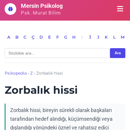
İçeriğe
Mersin Psikolog
geç
Psk. Murat Bilim
A
B
C
Ç
D
E
F
G
H
I
İ
J
K
L
M
Ara
Psikopedia
›
Z
›
Zorbalık hissi
Zorbalık hissi
Zorbalık hissi, bireyin sürekli olarak başkaları
tarafından hedef alındığı, küçümsendiği veya
dışlandığı yönündeki öznel ve rahatsız edici