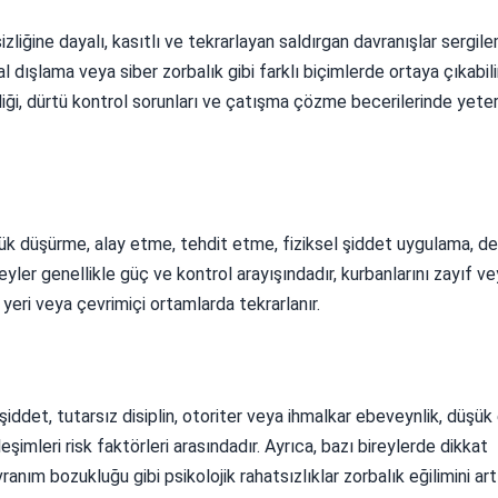
izliğine dayalı, kasıtlı ve tekrarlayan saldırgan davranışlar sergil
yal dışlama veya siber zorbalık gibi farklı biçimlerde ortaya çıkabilir
kliği, dürtü kontrol sorunları ve çatışma çözme becerilerinde yeter
küçük düşürme, alay etme, tehdit etme, fiziksel şiddet uygulama, d
eyler genellikle güç ve kontrol arayışındadır, kurbanlarını zayıf v
ş yeri veya çevrimiçi ortamlarda tekrarlanır.
i şiddet, tutarsız disiplin, otoriter veya ihmalkar ebeveynlik, düşü
şimleri risk faktörleri arasındadır. Ayrıca, bazı bireylerde dikkat
ım bozukluğu gibi psikolojik rahatsızlıklar zorbalık eğilimini artır