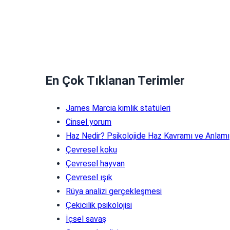
En Çok Tıklanan Terimler
James Marcia kimlik statüleri
Cinsel yorum
Haz Nedir? Psikolojide Haz Kavramı ve Anlamı
Çevresel koku
Çevresel hayvan
Çevresel ışık
Rüya analizi gerçekleşmesi
Çekicilik psikolojisi
İçsel savaş