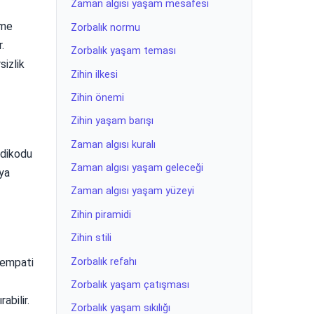
Zaman algısı yaşam mesafesi
eme
Zorbalık normu
.
Zorbalık yaşam teması
sizlik
Zihin ilkesi
Zihin önemi
Zihin yaşam barışı
Zaman algısı kuralı
edikodu
Zaman algısı yaşam geleceği
eya
Zaman algısı yaşam yüzeyi
Zihin piramidi
Zihin stili
Zorbalık refahı
k empati
Zorbalık yaşam çatışması
abilir.
Zorbalık yaşam sıkılığı