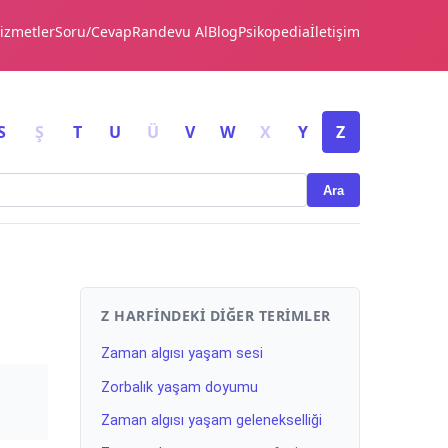
izmetler
Soru/Cevap
Randevu Al
Blog
Psikopedia
İletişim
S
Ş
T
U
Ü
V
W
X
Y
Z
Ara
Z HARFINDEKI DIĞER TERIMLER
Zaman algısı yaşam sesi
Zorbalık yaşam doyumu
Zaman algısı yaşam gelenekselliği