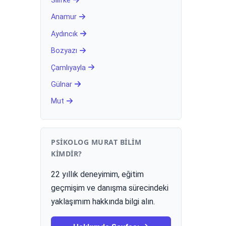
Silifke
Anamur
Aydıncık
Bozyazı
Çamlıyayla
Gülnar
Mut
PSIKOLOG MURAT BILIM
KIMDIR?
22 yıllık deneyimim, eğitim
geçmişim ve danışma sürecindeki
yaklaşımım hakkında bilgi alın.