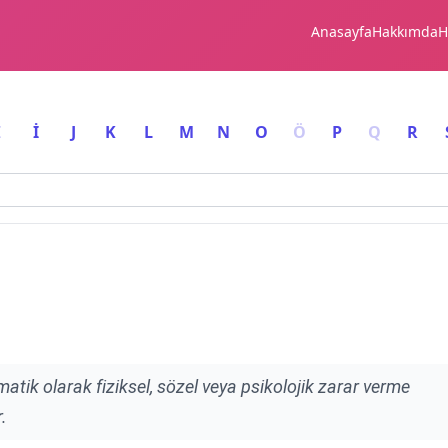
Anasayfa
Hakkımda
H
I
İ
J
K
L
M
N
O
Ö
P
Q
R
ematik olarak fiziksel, sözel veya psikolojik zarar verme
.