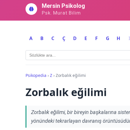
İçeriğe
Mersin Psikolog
geç
Psk. Murat Bilim
A
B
C
Ç
D
E
F
G
H
Psikopedia
›
Z
›
Zorbalık eğilimi
Zorbalık eğilimi
Zorbalık eğilimi, bir bireyin başkalarına sist
yönündeki tekrarlayan davranış örüntüsüdür